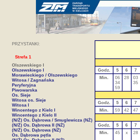
PRZYSTANKI:
Strefa 1
Olszewskiego I
Olszewskiego I
Godz.
5
6
7
Morawieckiego / Olszewskiego
Min.
06
28
03
Witosa / Zagnańska
34
35
Peryferyjna
59
Piwowarska
Os. Sieje
Witosa os. Sieje
Godz.
5
6
7
Witosa I
Wincentego z Kielc I
Min.
59
42
47
Wincentego z Kielc II
(N/Ż) Os. Dąbrowa / Smuglewicza (NŻ)
(N/Ż) Os. Dąbrowa II (NŻ)
Godz.
5
6
7
(N/Ż) Os. Dąbrowa (NŻ)
Min.
45
x
28
Os. Dąbrowa pętla