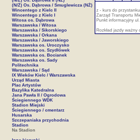
(N/Ż) Os. Dąbrowa II (NŻ)
(N/Ż) Os. Dąbrowa / Smuglewicza (NŻ)
Wincentego z Kielc II
z - kurs do przystank
Wincentego z Kielc I
Zarząd Transportu Mie
Witosa os. Dąbrowa
Punkt informacyjny ul
Warszawska / Witosa
Warszawska / Sikorskiego
Rozkład jazdy ważny 
Warszawska / Orkana
Warszawska / Jaworskiego
Warszawska os. Uroczysko
Warszawska os. Szydłówek
Warszawska os. Bocianek
Warszawska os. Sady
Politechnika
Warszawska / Sąd
IX Wieków Kielc / Warszawska
Urząd Miasta
Plac Artystów
Bazylika Katedralna
Jana Pawła II / Ogrodowa
Ściegiennego WDK
Stadion Miejski
Ściegiennego / cmentarz
Husarska
Szczepaniaka przychodnia
Stadion
Na Stadion