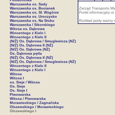
Politechnika
Warszawska os. Sady
Warszawska os. Bocianek
Zarząd Transportu Mie
Warszawska os. Sł. Wzgórze
Punkt informacyjny ul
Warszawska os. Uroczysko
Warszawska os. Na Stoku
Rozkład jazdy ważny 
Warszawska / Sikorskiego
Witosa os. Dąbrowa
Wincentego z Kielc I
Wincentego z Kielc II
(N/Ż) Os. Dąbrowa / Smuglewicza (NŻ)
(N/Ż) Os. Dąbrowa II (NŻ)
(N/Ż) Os. Dąbrowa (NŻ)
Os. Dąbrowa pętla
(N/Ż) Os. Dąbrowa II (NŻ)
(N/Ż) Os. Dąbrowa / Smuglewicza (NŻ)
Wincentego z Kielc II
Wincentego z Kielc I
Witosa
Witosa I
os. Sieje / Witosa
Os. Sieje
Os. Sieje I
Piwowarska
Witosa / Piwowarska
Morawieckiego / Zagnańska
Olszewskiego / Morawieckiego
Olszewskiego I