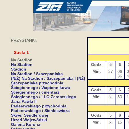
PRZYSTANKI:
Strefa 1
Na Stadion
Na Stadion
Godz.
5
6
Stadion
Min.
37
06
0
Na Stadion / Szczepaniaka
36
4
(N/Ż) Na Stadion / Szczepaniaka I (NŻ)
Szczepaniaka przychodnia
Ściegiennego / Wapiennikowa
Godz.
5
6
Ściegiennego / cmentarz
Ściegiennego / I LO Żeromskiego
Min.
x
33
1
Jana Pawła II
Paderewskiego przychodnia
Paderewskiego / Sienkiewicza
Skwer Sendlerowej
Godz.
5
6
Urząd Wojewódzki
Min.
x
15
Galeria Korona