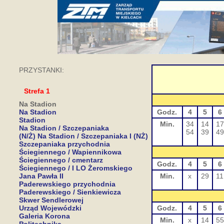
PRZYSTANKI:
Strefa 1
Na Stadion
Na Stadion
Godz.
4
5
6
Stadion
Min.
34
14
17
Na Stadion / Szczepaniaka
54
39
49
(N/Ż) Na Stadion / Szczepaniaka I (NŻ)
Szczepaniaka przychodnia
Ściegiennego / Wapiennikowa
Ściegiennego / cmentarz
Godz.
4
5
6
Ściegiennego / I LO Żeromskiego
Jana Pawła II
Min.
x
29
11
Paderewskiego przychodnia
Paderewskiego / Sienkiewicza
Skwer Sendlerowej
Urząd Wojewódzki
Godz.
4
5
6
Galeria Korona
Min.
x
14
55