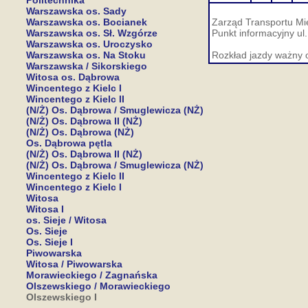
Politechnika
Warszawska os. Sady
Warszawska os. Bocianek
Zarząd Transportu Mie
Warszawska os. Sł. Wzgórze
Punkt informacyjny ul
Warszawska os. Uroczysko
Warszawska os. Na Stoku
Rozkład jazdy ważny 
Warszawska / Sikorskiego
Witosa os. Dąbrowa
Wincentego z Kielc I
Wincentego z Kielc II
(N/Ż) Os. Dąbrowa / Smuglewicza (NŻ)
(N/Ż) Os. Dąbrowa II (NŻ)
(N/Ż) Os. Dąbrowa (NŻ)
Os. Dąbrowa pętla
(N/Ż) Os. Dąbrowa II (NŻ)
(N/Ż) Os. Dąbrowa / Smuglewicza (NŻ)
Wincentego z Kielc II
Wincentego z Kielc I
Witosa
Witosa I
os. Sieje / Witosa
Os. Sieje
Os. Sieje I
Piwowarska
Witosa / Piwowarska
Morawieckiego / Zagnańska
Olszewskiego / Morawieckiego
Olszewskiego I