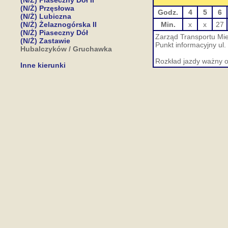
(N/Ż) Piaseczny Dół II
(N/Ż) Przęsłowa
Godz.
4
5
6
(N/Ż) Lubiczna
(N/Ż) Żelaznogórska II
Min.
x
x
27
(N/Ż) Piaseczny Dół
Zarząd Transportu Miej
(N/Ż) Zastawie
Punkt informacyjny ul.
Hubalczyków / Gruchawka
Rozkład jazdy ważny o
Inne kierunki