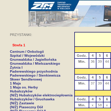
PRZYSTANKI:
Strefa 1
Centrum / Onkologii
Szpital / Wojewódzki
Godz.
4
5
6
Grunwaldzka / Jagiellońska
Min.
36
39
44
Grunwaldzka / Mielczarskiego
Żytnia I
Paderewskiego przychodnia
Paderewskiego / Sienkiewicza
Godz.
4
5
6
Skwer Sendlerowej
1 Maja
Min.
37
39
44
1 Maja os. Herby
Hubalczyków
(N/Ż) Hubalczyków elektrociepłownia
Hubalczyków / Gruchawka
Godz.
4
5
6
(N/Ż) Zastawie
Min.
x
58
x
(N/Ż) Piaseczny Dół