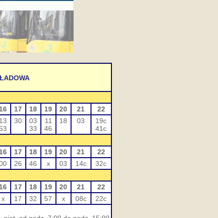
AKŁADOWA
16
17
18
19
20
21
22
13
30
03
11
18
03
19c
53
33
46
41c
16
17
18
19
20
21
22
00
26
46
x
03
14c
32c
16
17
18
19
20
21
22
x
17
32
57
x
08c
22c