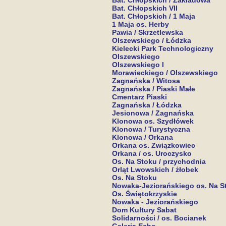
Bat. Chłopskich / Zakładowa
Bat. Chłopskich VII
Bat. Chłopskich / 1 Maja
1 Maja os. Herby
Pawia / Skrzetlewska
Olszewskiego / Łódzka
Kielecki Park Technologiczny
Olszewskiego
Olszewskiego I
Morawieckiego / Olszewskiego
Zagnańska / Witosa
Zagnańska / Piaski Małe
Cmentarz Piaski
Zagnańska / Łódzka
Jesionowa / Zagnańska
Klonowa os. Szydłówek
Klonowa / Turystyczna
Klonowa / Orkana
Orkana os. Związkowiec
Orkana / os. Uroczysko
Os. Na Stoku / przychodnia
Orląt Lwowskich / żłobek
Os. Na Stoku
Nowaka-Jeziorańskiego os. Na S
Os. Świętokrzyskie
Nowaka - Jeziorańskiego
Dom Kultury Sabat
Solidarności / os. Bocianek