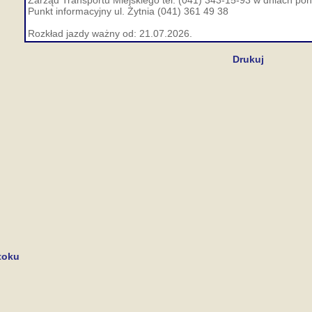
Zarząd Transportu Miejskiego tel. (041) 343-15-93 w dniach pon.
Punkt informacyjny ul. Żytnia (041) 361 49 38
Rozkład jazdy ważny od: 21.07.2026.
Drukuj
toku