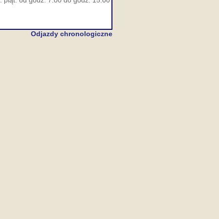
 piąt. od godz. 7:00 do godz. 15:00
Odjazdy chronologiczne