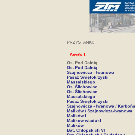
PRZYSTANKI:
Strefa 1
Os. Pod Dalnią
Os. Pod Dalnią
Szajnowicza - Iwanowa
Pasaż Świętokrzyski
Massalskiego
Os. Ślichowice
Os. Ślichowice
Massalskiego
Pasaż Świętokrzyski
Szajnowicza - Iwanowa / Karboń
Malików / Szajnowicza-Iwanowa
Malików I
Malików wiadukt
Malików
Bat. Chłopskich VI