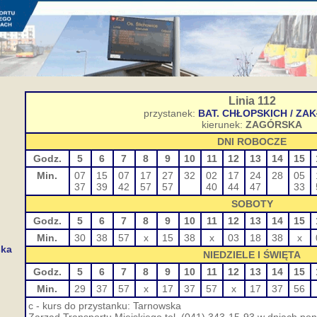
Linia 112
przystanek:
BAT. CHŁOPSKICH / Z
kierunek:
ZAGÓRSKA
DNI ROBOCZE
Godz.
5
6
7
8
9
10
11
12
13
14
15
Min.
07
15
07
17
27
32
02
17
24
28
05
37
39
42
57
57
40
44
47
33
SOBOTY
Godz.
5
6
7
8
9
10
11
12
13
14
15
Min.
30
38
57
x
15
38
x
03
18
38
x
ska
NIEDZIELE I ŚWIĘTA
Godz.
5
6
7
8
9
10
11
12
13
14
15
Min.
29
37
57
x
17
37
57
x
17
37
56
c - kurs do przystanku: Tarnowska