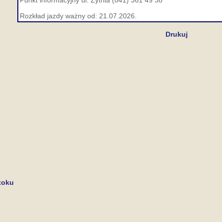
Punkt informacyjny ul. Żytnia (041) 361 49 38
Rozkład jazdy ważny od: 21.07.2026.
Drukuj
toku