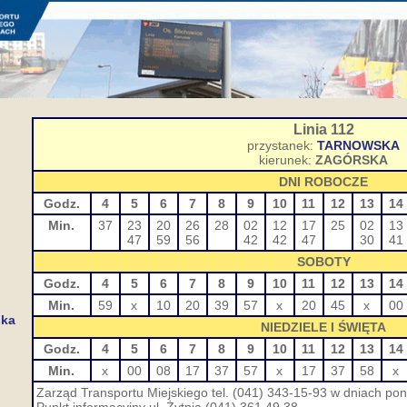
Linia 112
przystanek:
TARNOWSKA
kierunek:
ZAGÓRSKA
DNI ROBOCZE
Godz.
4
5
6
7
8
9
10
11
12
13
14
Min.
37
23
20
26
28
02
12
17
25
02
13
47
59
56
42
42
47
30
41
SOBOTY
Godz.
4
5
6
7
8
9
10
11
12
13
14
Min.
59
x
10
20
39
57
x
20
45
x
00
ska
NIEDZIELE I ŚWIĘTA
Godz.
4
5
6
7
8
9
10
11
12
13
14
Min.
x
00
08
17
37
57
x
17
37
58
x
Zarząd Transportu Miejskiego tel. (041) 343-15-93 w dniach pon.