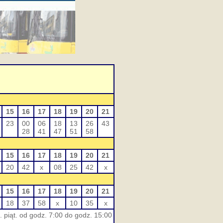
15
16
17
18
19
20
21
23
00
06
18
13
26
43
28
41
47
51
58
15
16
17
18
19
20
21
20
42
x
08
25
42
x
15
16
17
18
19
20
21
18
37
58
x
10
35
x
 piąt. od godz. 7:00 do godz. 15:00