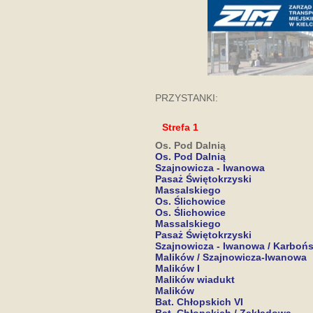
PRZYSTANKI:
Strefa 1
Os. Pod Dalnią
Os. Pod Dalnią
Szajnowicza - Iwanowa
Pasaż Świętokrzyski
Massalskiego
Os. Ślichowice
Os. Ślichowice
Massalskiego
Pasaż Świętokrzyski
Szajnowicza - Iwanowa / Karboń
Malików / Szajnowicza-Iwanowa
Malików I
Malików wiadukt
Malików
Bat. Chłopskich VI