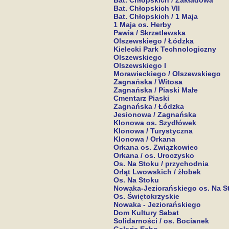
Bat. Chłopskich / Zakładowa
Bat. Chłopskich VII
Bat. Chłopskich / 1 Maja
1 Maja os. Herby
Pawia / Skrzetlewska
Olszewskiego / Łódzka
Kielecki Park Technologiczny
Olszewskiego
Olszewskiego I
Morawieckiego / Olszewskiego
Zagnańska / Witosa
Zagnańska / Piaski Małe
Cmentarz Piaski
Zagnańska / Łódzka
Jesionowa / Zagnańska
Klonowa os. Szydłówek
Klonowa / Turystyczna
Klonowa / Orkana
Orkana os. Związkowiec
Orkana / os. Uroczysko
Os. Na Stoku / przychodnia
Orląt Lwowskich / żłobek
Os. Na Stoku
Nowaka-Jeziorańskiego os. Na S
Os. Świętokrzyskie
Nowaka - Jeziorańskiego
Dom Kultury Sabat
Solidarności / os. Bocianek