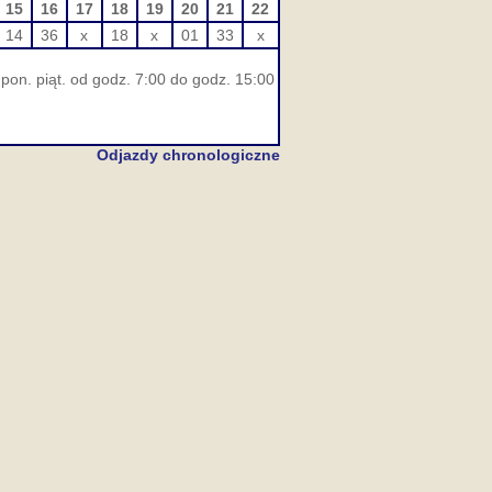
15
16
17
18
19
20
21
22
14
36
x
18
x
01
33
x
pon. piąt. od godz. 7:00 do godz. 15:00
Odjazdy chronologiczne