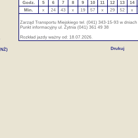
Godz.
5
6
7
8
9
10
11
12
13
14
Min.
x
24
43
x
19
57
x
29
52
x
Zarząd Transportu Miejskiego tel. (041) 343-15-93 w dniach 
Punkt informacyjny ul. Żytnia (041) 361 49 38
Rozkład jazdy ważny od: 18.07.2026.
y
Drukuj
(NŻ)