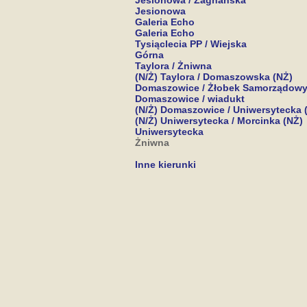
Jesionowa / Zagnańska
Jesionowa
Galeria Echo
Galeria Echo
Tysiąclecia PP / Wiejska
Górna
Taylora / Żniwna
(N/Ż) Taylora / Domaszowska (NŻ)
Domaszowice / Żłobek Samorządow
Domaszowice / wiadukt
(N/Ż) Domaszowice / Uniwersytecka 
(N/Ż) Uniwersytecka / Morcinka (NŻ)
Uniwersytecka
Żniwna
Inne kierunki