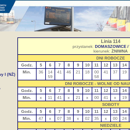
Linia 114
przystanek:
DOMASZOWICE /
kierunek:
ŻNIWNA
DNI ROBOCZE
Godz.
5
6
7
8
9
10
11
12
13
14
Min.
36
14
41
46
21
18
00
41
37
19
y I (NŻ)
59
58
DNI ROBOCZE - WOLNE OD NAU
o
Godz.
5
6
7
8
9
10
11
12
13
14
Min.
x
11
41
x
21
x
00
41
x
19
SOBOTY
Godz.
5
6
7
8
9
10
11
12
13
14
Min.
47
x
07
38
x
02
35
x
00
24
NIEDZIELE