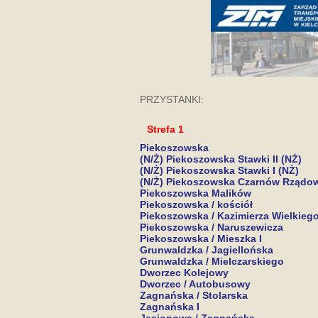
PRZYSTANKI:
Strefa 1
Piekoszowska
(N/Ż) Piekoszowska Stawki II (NŻ)
(N/Ż) Piekoszowska Stawki I (NŻ)
(N/Ż) Piekoszowska Czarnów Rządow
Piekoszowska Malików
Piekoszowska / kościół
Piekoszowska / Kazimierza Wielkieg
Piekoszowska / Naruszewicza
Piekoszowska / Mieszka I
Grunwaldzka / Jagiellońska
Grunwaldzka / Mielczarskiego
Dworzec Kolejowy
Dworzec / Autobusowy
Zagnańska / Stolarska
Zagnańska I