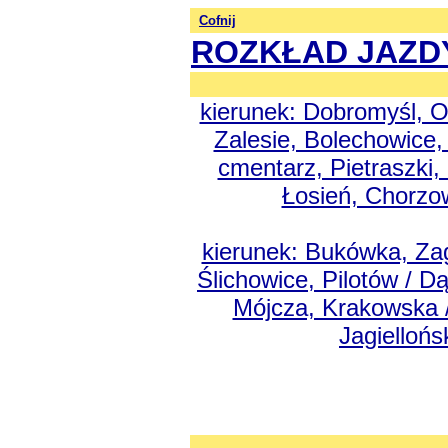
Cofnij
ROZKŁAD JAZD
kierunek: Dobromyśl, Os
Zalesie, Bolechowice, 
cmentarz, Pietraszki,
Łosień, Chorzo
kierunek: Bukówka, Zagó
Ślichowice, Pilotów / 
Mójcza, Krakowska /
Jagiellońs