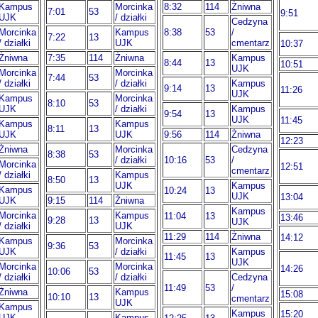
Kampus
Morcinka
8:32
114
Żniwna
7:01
53
9:51
UJK
/ działki
Cedzyna
Morcinka
Kampus
8:38
53
/
7:22
13
/ działki
UJK
cmentarz
10:37
Żniwna
7:35
114
Żniwna
Kampus
8:44
13
10:51
UJK
Morcinka
Morcinka
7:44
53
/ działki
/ działki
Kampus
9:14
13
11:26
UJK
Kampus
Morcinka
8:10
53
UJK
/ działki
Kampus
9:54
13
UJK
11:45
Kampus
Kampus
8:11
13
UJK
UJK
9:56
114
Żniwna
12:23
Żniwna
Morcinka
Cedzyna
8:38
53
/ działki
10:16
53
/
Morcinka
12:51
cmentarz
/ działki
Kampus
8:50
13
UJK
Kampus
Kampus
10:24
13
UJK
13:04
UJK
9:15
114
Żniwna
Kampus
Morcinka
Kampus
11:04
13
13:46
9:28
13
UJK
/ działki
UJK
11:29
114
Żniwna
14:12
Kampus
Morcinka
9:36
53
UJK
/ działki
Kampus
11:45
13
UJK
Morcinka
Morcinka
14:26
10:06
53
/ działki
/ działki
Cedzyna
11:49
53
/
Żniwna
Kampus
15:08
10:10
13
cmentarz
UJK
Kampus
Kampus
15:20
UJK
Kampus