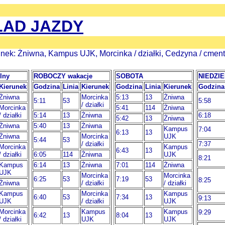
AD JAZDY
unek: Żniwna, Kampus UJK, Morcinka / działki, Cedzyna / cment
lny
ROBOCZY wakacje
SOBOTA
NIEDZI
Kierunek
Godzina
Linia
Kierunek
Godzina
Linia
Kierunek
Godzina
Żniwna
Morcinka
5:13
13
Żniwna
5:11
53
5:58
/ działki
Morcinka
5:41
114
Żniwna
/ działki
5:14
13
Żniwna
6:18
5:42
13
Żniwna
Żniwna
5:40
13
Żniwna
Kampus
7:04
6:13
13
Żniwna
Morcinka
UJK
5:44
53
/ działki
7:37
Morcinka
Kampus
6:43
13
/ działki
6:05
114
Żniwna
UJK
8:21
Kampus
6:14
13
Żniwna
7:01
114
Żniwna
UJK
Morcinka
Morcinka
6:25
53
7:19
53
8:25
Żniwna
/ działki
/ działki
Kampus
Morcinka
Kampus
6:40
53
7:34
13
9:13
UJK
/ działki
UJK
Morcinka
Kampus
Kampus
9:29
6:42
13
8:04
13
/ działki
UJK
UJK