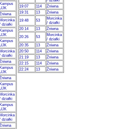
/ działki
Kampus
19:07
114
Żniwna
UJK
19:31
13
Żniwna
Żniwna
Morcinka
Morcinka
19:48
53
/ działki
/ działki
20:14
13
Żniwna
Kampus
UJK
Morcinka
20:26
53
/ działki
Kampus
UJK
20:35
13
Żniwna
Morcinka
20:50
114
Żniwna
/ działki
21:19
13
Żniwna
Żniwna
22:15
114
Żniwna
Kampus
22:24
13
Żniwna
UJK
Żniwna
Kampus
UJK
Morcinka
/ działki
Kampus
UJK
Morcinka
/ działki
Żniwna