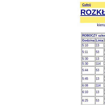
Cofnij
ROZKŁ
kier
ROBOCZY szko
Godzina
Linia
5:10
13
5:11
53
5:30
13
5:30
114
5:44
53
5:45
13
6:08
114
6:10
13
6:25
53