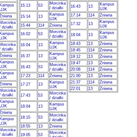
Morcinka
Kampus
Kampus
15:13
53
16:43
13
/ działki
UJK
UJK
Kampus
17:14
114
Żniwna
Żniwna
15:14
13
UJK
Kampus
Morcinka
17:32
13
15:44
114
Żniwna
UJK
/ działki
Morcinka
Kampus
Kampus
16:02
53
18:04
13
/ działki
UJK
UJK
Kampus
18:43
13
Żniwna
Morcinka
16:04
13
UJK
/ działki
18:45
114
Żniwna
Kampus
Żniwna
16:37
13
19:12
13
Żniwna
UJK
Kampus
19:47
13
Żniwna
Morcinka
UJK
16:43
53
/ działki
20:08
114
Żniwna
Kampus
17:23
114
Żniwna
21:00
13
Żniwna
UJK
Kampus
21:37
114
Żniwna
Żniwna
17:27
13
UJK
22:01
13
Żniwna
Morcinka
Morcinka
/ działki
17:43
53
/ działki
Kampus
Kampus
UJK
18:04
13
UJK
Żniwna
Morcinka
18:15
53
Kampus
/ działki
UJK
18:55
13
Żniwna
Morcinka
Morcinka
/ działki
19:05
53