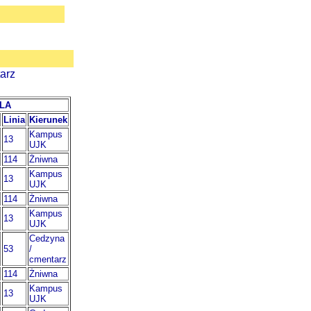
arz
ELA
Linia
Kierunek
Kampus
13
UJK
114
Żniwna
Kampus
13
UJK
114
Żniwna
Kampus
13
UJK
Cedzyna
53
/
cmentarz
114
Żniwna
Kampus
13
UJK