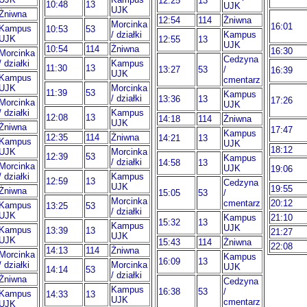
12:25
13
10:48
13
UJK
UJK
Żniwna
12:54
114
Żniwna
Morcinka
16:01
Kampus
10:53
53
/ działki
Kampus
UJK
12:55
13
UJK
10:54
114
Żniwna
16:30
Morcinka
Cedzyna
/ działki
Kampus
11:30
13
13:27
53
/
16:39
UJK
Kampus
cmentarz
UJK
Morcinka
11:39
53
Kampus
/ działki
13:36
13
17:26
Morcinka
UJK
/ działki
Kampus
12:08
13
14:18
114
Żniwna
UJK
Żniwna
17:47
Kampus
12:35
114
Żniwna
14:21
13
Kampus
UJK
18:12
UJK
Morcinka
12:39
53
Kampus
/ działki
14:58
13
Morcinka
UJK
19:06
/ działki
Kampus
12:59
13
Cedzyna
UJK
19:55
Żniwna
15:05
53
/
Morcinka
cmentarz
20:12
Kampus
13:25
53
/ działki
UJK
Kampus
21:10
15:32
13
Kampus
UJK
Kampus
13:39
13
21:27
UJK
UJK
15:43
114
Żniwna
22:08
14:13
114
Żniwna
Morcinka
Kampus
16:09
13
/ działki
Morcinka
UJK
14:14
53
/ działki
Żniwna
Cedzyna
Kampus
16:38
53
/
Kampus
14:33
13
UJK
cmentarz
UJK