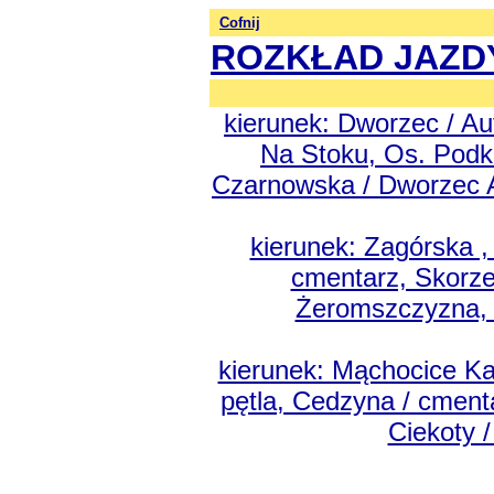
Cofnij
ROZKŁAD JAZD
kierunek: Dworzec / Au
Na Stoku, Os. Pod
Czarnowska / Dworzec 
kierunek: Zagórska ,
cmentarz, Skorzes
Żeromszczyzna, 
kierunek: Mąchocice Ka
pętla, Cedzyna / cment
Ciekoty 