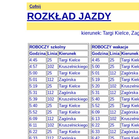
Cofnij
ROZKŁAD JAZDY
kierunek: Targi Kielce, Z
ROBOCZY szkolny
ROBOCZY wakacje
Godzina
Linia
Kierunek
Godzina
Linia
Kierunek
4:45
25
Targi Kielce
4:45
25
Targi Kiel
4:57
102
Kruszelnickiego
5:00
25
Targi Kiel
5:00
25
Targi Kielce
5:01
112
Zagórska
5:01
112
Zagórska
5:19
25
Targi Kiel
5:19
25
Targi Kielce
5:20
102
Kruszelni
5:31
112
Zagórska
5:31
112
Zagórska
5:39
102
Kruszelnickiego
5:40
25
Targi Kiel
5:40
25
Targi Kielce
5:52
25
Targi Kiel
5:52
25
Targi Kielce
6:09
112
Zagórska
6:09
112
Zagórska
6:13
102
Kruszelni
6:11
102
Kruszelnickiego
6:22
25
Targi Kiel
6:22
25
Targi Kielce
6:33
112
Zagórska
6:33
112
Zagórska
6:42
25
Targi Kiel