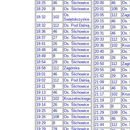
18:25
46
Os. Ślichowice
20:00
46
Os. 
18:29
8
Os. Ślichowice
20:01
108
Os. 
Os.
20:05
112
Zagó
18:32
102
Świętokrzyskie
20:15
46
Os. 
18:32
112
Os. Pod Dalnią
20:18
26
Os. 
18:36
46
Os. Ślichowice
20:31
46
Os. 
18:37
27
Os. Ślichowice
20:33
112
Os. 
18:41
26
Os. Ślichowice
20:36
102
Krus
18:48
46
Os. Ślichowice
20:40
8
Os. 
18:49
8
Os. Ślichowice
20:49
26
Os. 
18:54
29
Os. Ślichowice
20:50
112
Zagó
18:58
112
Zagórska
20:55
46
Os. 
19:01
46
Os. Ślichowice
21:02
29
Os. 
19:02
112
Os. Pod Dalnią
21:09
112
Os. 
19:11
8
Os. Ślichowice
21:14
46
Os. 
19:13
46
Os. Ślichowice
21:17
102
Krus
19:13
102
Kruszelnickiego
21:19
27
Os. 
19:14
26
Os. Ślichowice
21:26
8
Os. 
19:25
46
Os. Ślichowice
21:29
108
Os. 
19:26
108
Os. Ślichowice
21:35
46
Os. 
19:29
8
Os. Ślichowice
21:44
112
Os. 
19:29
29
Os. Ślichowice