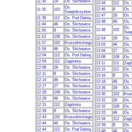
11:30
29
Os. Ślichowice
12:44
112
Os. 
Os.
12:46
8
Os. 
11:35
102
Świętokrzyskie
12:47
26
Os. 
11:39
112
Os. Pod Dalnią
12:48
46
Os. 
11:44
46
Os. Ślichowice
Os.
12:48
102
11:50
8
Os. Ślichowice
Świę
11:53
108
Os. Ślichowice
12:54
29
Os. 
11:57
102
Kruszelnickiego
13:03
46
Os. 
11:59
46
Os. Ślichowice
13:04
27
Os. 
12:04
112
Os. Pod Dalnią
13:08
108
Os. 
12:04
112
Zagórska
13:11
112
Zagó
12:08
26
Os. Ślichowice
13:15
112
Os. 
12:11
8
Os. Ślichowice
13:16
8
Os. 
12:14
46
Os. Ślichowice
13:18
46
Os. 
12:27
27
Os. Ślichowice
13:26
29
Os. 
12:28
108
Os. Ślichowice
13:30
102
Krus
12:29
46
Os. Ślichowice
13:32
26
Os. 
12:31
112
Zagórska
13:32
108
Os. 
12:39
8
Os. Ślichowice
13:33
46
Os. 
12:43
102
Kruszelnickiego
13:34
112
Zagó
12:44
46
Os. Ślichowice
13:39
8
Os. 
12:44
112
Os. Pod Dalnią
13:48
46
Os. 