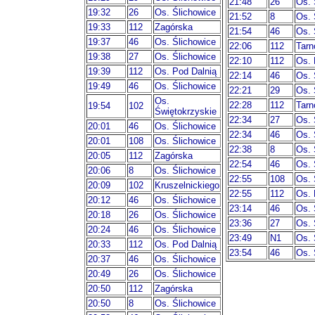
21:48
26
Os. 
19:32
26
Os. Ślichowice
21:52
8
Os. 
19:33
112
Zagórska
21:54
46
Os. 
19:37
46
Os. Ślichowice
22:06
112
Tar
19:38
27
Os. Ślichowice
22:10
112
Os. 
19:39
112
Os. Pod Dalnią
22:14
46
Os. 
19:49
46
Os. Ślichowice
22:21
29
Os. 
Os.
22:28
112
Tar
19:54
102
Świętokrzyskie
22:34
27
Os. 
20:01
46
Os. Ślichowice
22:34
46
Os. 
20:01
108
Os. Ślichowice
22:38
8
Os. 
20:05
112
Zagórska
22:54
46
Os. 
20:06
8
Os. Ślichowice
22:55
108
Os. 
20:09
102
Kruszelnickiego
22:55
112
Os. 
20:12
46
Os. Ślichowice
23:14
46
Os. 
20:18
26
Os. Ślichowice
23:36
27
Os. 
20:24
46
Os. Ślichowice
23:49
N1
Os. 
20:33
112
Os. Pod Dalnią
23:54
46
Os. 
20:37
46
Os. Ślichowice
20:49
26
Os. Ślichowice
20:50
112
Zagórska
20:50
8
Os. Ślichowice