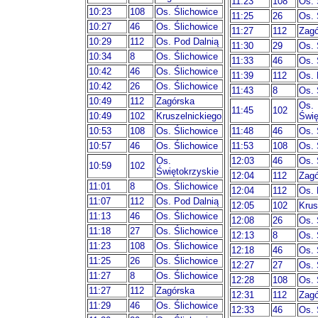
11:23
108
Os. 
10:23
108
Os. Ślichowice
11:25
26
Os. 
10:27
46
Os. Ślichowice
11:27
112
Zagó
10:29
112
Os. Pod Dalnią
11:30
29
Os. 
10:34
8
Os. Ślichowice
11:33
46
Os. 
10:42
46
Os. Ślichowice
11:39
112
Os. 
10:42
26
Os. Ślichowice
11:43
8
Os. 
10:49
112
Zagórska
Os.
11:45
102
10:49
102
Kruszelnickiego
Świę
10:53
108
Os. Ślichowice
11:48
46
Os. 
10:57
46
Os. Ślichowice
11:53
108
Os. 
Os.
12:03
46
Os. 
10:59
102
Świętokrzyskie
12:04
112
Zagó
11:01
8
Os. Ślichowice
12:04
112
Os. 
11:07
112
Os. Pod Dalnią
12:05
102
Krus
11:13
46
Os. Ślichowice
12:08
26
Os. 
11:18
27
Os. Ślichowice
12:13
8
Os. 
11:23
108
Os. Ślichowice
12:18
46
Os. 
11:25
26
Os. Ślichowice
12:27
27
Os. 
11:27
8
Os. Ślichowice
12:28
108
Os. 
11:27
112
Zagórska
12:31
112
Zagó
11:29
46
Os. Ślichowice
12:33
46
Os. 