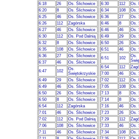
6:18
26
Os. Ślichowice
6:30
112
Os. 
6:20
8
Os. Ślichowice
6:34
108
Os. 
6:25
46
Os. Ślichowice
6:36
27
Os. 
6:26
112
Zagórska
6:46
8
Os. 
6:27
46
Os. Ślichowice
6:46
46
Os. 
6:30
112
Os. Pod Dalnią
6:49
29
Os. 
6:32
8
Os. Ślichowice
6:50
26
Os. 
6:35
108
Os. Ślichowice
6:51
46
Os. 
6:36
27
Os. Ślichowice
Os.
6:51
102
Świę
6:37
46
Os. Ślichowice
6:54
112
Zagó
Os.
6:47
102
Świętokrzyskie
7:00
46
Os. 
6:49
29
Os. Ślichowice
7:02
112
Os. 
6:49
46
Os. Ślichowice
7:05
108
Os. 
6:50
26
Os. Ślichowice
7:13
8
Os. 
6:50
8
Os. Ślichowice
7:14
8
Os. 
6:54
112
Zagórska
7:16
46
Os. 
7:01
46
Os. Ślichowice
7:23
26
Os. 
7:02
112
Os. Pod Dalnią
7:29
112
Zagó
7:06
108
Os. Ślichowice
7:33
46
Os. 
7:11
46
Os. Ślichowice
7:34
108
Os. 
7:11
8
Os. Ślichowice
7:35
112
Os. 