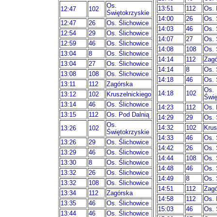
Os.
13:51
112
Os. 
12:47
102
Świętokrzyskie
14:00
26
Os. 
12:47
26
Os. Ślichowice
14:03
46
Os. 
12:54
29
Os. Ślichowice
14:07
27
Os. 
12:59
46
Os. Ślichowice
14:08
108
Os. 
13:04
8
Os. Ślichowice
14:14
112
Zagó
13:04
27
Os. Ślichowice
14:14
8
Os. 
13:08
108
Os. Ślichowice
14:18
46
Os. 
13:11
112
Zagórska
Os.
14:18
102
13:12
102
Kruszelnickiego
Świę
13:14
46
Os. Ślichowice
14:23
112
Os. 
13:15
112
Os. Pod Dalnią
14:29
29
Os. 
Os.
14:32
102
Krus
13:26
102
Świętokrzyskie
14:33
46
Os. 
13:26
29
Os. Ślichowice
14:42
26
Os. 
13:29
46
Os. Ślichowice
14:44
108
Os. 
13:30
8
Os. Ślichowice
14:48
46
Os. 
13:32
26
Os. Ślichowice
14:49
8
Os. 
13:32
108
Os. Ślichowice
14:51
112
Zagó
13:34
112
Zagórska
14:58
112
Os. 
13:35
46
Os. Ślichowice
15:03
46
Os. 
13:44
46
Os. Ślichowice