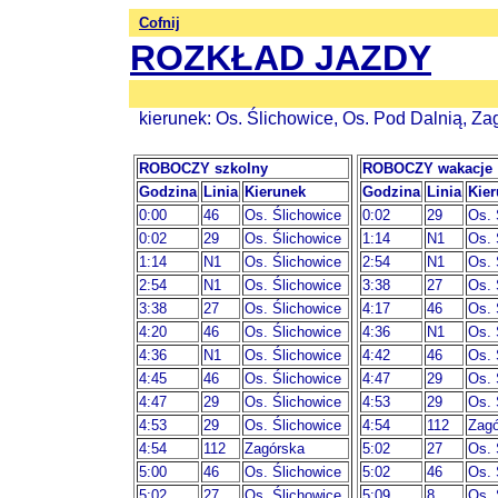
Cofnij
ROZKŁAD JAZDY
kierunek: Os. Ślichowice, Os. Pod Dalnią, Za
ROBOCZY szkolny
ROBOCZY wakacje
Godzina
Linia
Kierunek
Godzina
Linia
Kie
0:00
46
Os. Ślichowice
0:02
29
Os. 
0:02
29
Os. Ślichowice
1:14
N1
Os. 
1:14
N1
Os. Ślichowice
2:54
N1
Os. 
2:54
N1
Os. Ślichowice
3:38
27
Os. 
3:38
27
Os. Ślichowice
4:17
46
Os. 
4:20
46
Os. Ślichowice
4:36
N1
Os. 
4:36
N1
Os. Ślichowice
4:42
46
Os. 
4:45
46
Os. Ślichowice
4:47
29
Os. 
4:47
29
Os. Ślichowice
4:53
29
Os. 
4:53
29
Os. Ślichowice
4:54
112
Zagó
4:54
112
Zagórska
5:02
27
Os. 
5:00
46
Os. Ślichowice
5:02
46
Os. 
5:02
27
Os. Ślichowice
5:09
8
Os. 