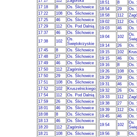
17:17
112
Zagórska
18:51
8
Os. 
17:18
8
Os. Ślichowice
18:54
29
Os. 
17:22
108
Os. Ślichowice
18:58
112
Zagó
17:25
46
Os. Ślichowice
19:02
112
Os. 
17:29
112
Os. Pod Dalnią
19:03
46
Os. 
17:37
46
Os. Ślichowice
Os.
19:04
102
Os.
Świę
17:38
102
Świętokrzyskie
19:14
26
Os. 
17:45
8
Os. Ślichowice
19:15
102
Krus
17:48
27
Os. Ślichowice
19:15
46
Os. 
17:49
46
Os. Ślichowice
19:16
8
Os. 
17:50
112
Zagórska
19:26
108
Os. 
17:50
29
Os. Ślichowice
19:29
29
Os. 
17:51
108
Os. Ślichowice
19:31
46
Os. 
17:52
102
Kruszelnickiego
19:32
26
Os. 
17:54
112
Os. Pod Dalnią
19:33
112
Zagó
17:59
26
Os. Ślichowice
19:38
27
Os. 
18:01
46
Os. Ślichowice
19:39
112
Os. 
18:08
8
Os. Ślichowice
19:45
46
Os. 
18:13
46
Os. Ślichowice
Os.
19:54
102
18:20
112
Zagórska
Świę
18:21
108
Os. Ślichowice
19:56
8
Os. 