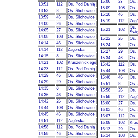
15:06
27
Os. 
13:51
112
Os. Pod Dalnią
15:09
108
Os. 
13:53
8
Os. Ślichowice
15:18
46
Os. 
13:59
46
Os. Ślichowice
15:19
112
Zagó
14:00
26
Os. Ślichowice
Os.
15:21
102
14:05
27
Os. Ślichowice
Świę
14:08
108
Os. Ślichowice
15:22
26
Os. 
14:14
46
Os. Ślichowice
15:24
8
Os. 
14:14
112
Zagórska
15:27
29
Os. 
14:15
8
Os. Ślichowice
15:34
46
Os. 
14:21
102
Kruszelnickiego
15:42
112
Os. 
14:23
112
Os. Pod Dalnią
15:44
108
Os. 
14:29
46
Os. Ślichowice
15:48
46
Os. 
14:29
29
Os. Ślichowice
15:51
8
Os. 
14:35
8
Os. Ślichowice
15:58
26
Os. 
14:36
46
Os. Ślichowice
15:59
112
Zagó
14:42
26
Os. Ślichowice
16:00
27
Os. 
14:44
108
Os. Ślichowice
16:03
46
Os. 
14:45
46
Os. Ślichowice
16:07
112
Os. 
14:51
112
Zagórska
16:09
102
Krus
14:58
112
Os. Pod Dalnią
16:13
29
Os. 
14:59
46
Os. Ślichowice
16:14
108
Os. 