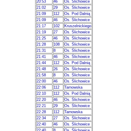
20:53
46
Os. Ślichowice
21:02
29
Os. Ślichowice
21:09
112
Os. Pod Dalnią
21:09
46
Os. Ślichowice
21:17
102
Kruszelnickiego
21:19
27
Os. Ślichowice
21:25
46
Os. Ślichowice
21:28
108
Os. Ślichowice
21:31
8
Os. Ślichowice
21:41
46
Os. Ślichowice
21:44
112
Os. Pod Dalnią
21:48
26
Os. Ślichowice
21:58
8
Os. Ślichowice
22:00
46
Os. Ślichowice
22:06
112
Tarnowska
22:10
112
Os. Pod Dalnią
22:20
46
Os. Ślichowice
22:21
29
Os. Ślichowice
22:28
112
Tarnowska
22:34
27
Os. Ślichowice
22:40
46
Os. Ślichowice
22:40
8
Os. Ślichowice