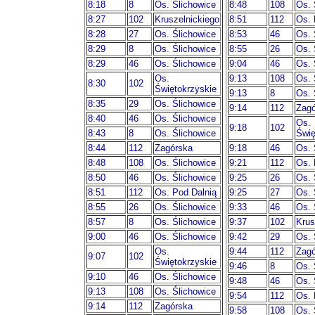
8:18
8
Os. Ślichowice
8:48
108
Os. 
8:27
102
Kruszelnickiego
8:51
112
Os. 
8:28
27
Os. Ślichowice
8:53
46
Os. 
8:29
8
Os. Ślichowice
8:55
26
Os. 
8:29
46
Os. Ślichowice
9:04
46
Os. 
Os.
9:13
108
Os. 
8:30
102
Świętokrzyskie
9:13
8
Os. 
8:35
29
Os. Ślichowice
9:14
112
Zagó
8:40
46
Os. Ślichowice
Os.
9:18
102
8:43
8
Os. Ślichowice
Świę
8:44
112
Zagórska
9:18
46
Os. 
8:48
108
Os. Ślichowice
9:21
112
Os. 
8:50
46
Os. Ślichowice
9:25
26
Os. 
8:51
112
Os. Pod Dalnią
9:25
27
Os. 
8:55
26
Os. Ślichowice
9:33
46
Os. 
8:57
8
Os. Ślichowice
9:37
102
Krus
9:00
46
Os. Ślichowice
9:42
29
Os. 
Os.
9:44
112
Zagó
9:07
102
Świętokrzyskie
9:46
8
Os. 
9:10
46
Os. Ślichowice
9:48
46
Os. 
9:13
108
Os. Ślichowice
9:54
112
Os. 
9:14
112
Zagórska
9:58
108
Os. 