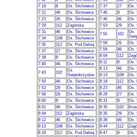
7:19
8
Os. Ślichowice
7:37
27
Os. 
7:21
46
Os. Ślichowice
7:46
8
Os. 
7:23
26
Os. Ślichowice
7:46
46
Os. 
7:29
112
Zagórska
7:53
29
Os. 
7:31
46
Os. Ślichowice
Os.
7:55
102
Świę
7:34
108
Os. Ślichowice
7:58
26
Os. 
7:35
112
Os. Pod Dalnią
7:59
46
Os. 
7:37
27
Os. Ślichowice
8:04
112
Zagó
7:39
8
Os. Ślichowice
8:11
8
Os. 
7:40
46
Os. Ślichowice
8:13
46
Os. 
Os.
7:43
102
Świętokrzyskie
8:13
108
Os. 
7:50
46
Os. Ślichowice
8:18
112
Os. 
7:53
29
Os. Ślichowice
8:23
46
Os. 
7:58
26
Os. Ślichowice
8:28
27
Os. 
8:00
8
Os. Ślichowice
8:31
8
Os. 
8:01
46
Os. Ślichowice
8:35
102
Krus
8:04
112
Zagórska
8:35
29
Os. 
8:12
46
Os. Ślichowice
8:38
46
Os. 
8:13
108
Os. Ślichowice
8:44
112
Zagó
8:18
112
Os. Pod Dalnią
8:47
8
Os. 