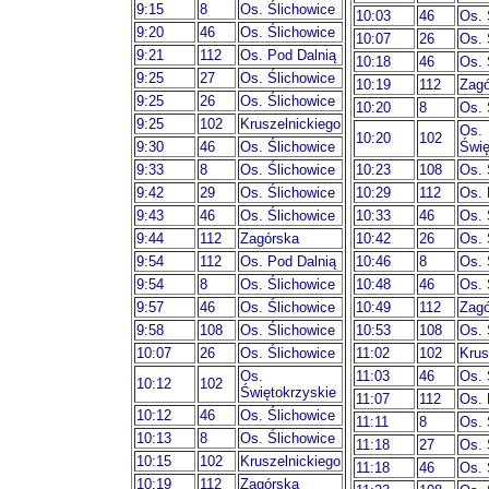
9:15
8
Os. Ślichowice
10:03
46
Os. 
9:20
46
Os. Ślichowice
10:07
26
Os. 
9:21
112
Os. Pod Dalnią
10:18
46
Os. 
9:25
27
Os. Ślichowice
10:19
112
Zagó
9:25
26
Os. Ślichowice
10:20
8
Os. 
9:25
102
Kruszelnickiego
Os.
10:20
102
9:30
46
Os. Ślichowice
Świę
9:33
8
Os. Ślichowice
10:23
108
Os. 
9:42
29
Os. Ślichowice
10:29
112
Os. 
9:43
46
Os. Ślichowice
10:33
46
Os. 
9:44
112
Zagórska
10:42
26
Os. 
9:54
112
Os. Pod Dalnią
10:46
8
Os. 
9:54
8
Os. Ślichowice
10:48
46
Os. 
9:57
46
Os. Ślichowice
10:49
112
Zagó
9:58
108
Os. Ślichowice
10:53
108
Os. 
10:07
26
Os. Ślichowice
11:02
102
Krus
Os.
11:03
46
Os. 
10:12
102
Świętokrzyskie
11:07
112
Os. 
10:12
46
Os. Ślichowice
11:11
8
Os. 
10:13
8
Os. Ślichowice
11:18
27
Os. 
10:15
102
Kruszelnickiego
11:18
46
Os. 
10:19
112
Zagórska