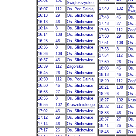
16:02
102
Świętokrzyskie
Os.
17:40
102
16:07
112
Os. Pod Dalnią
Świę
16:13
29
Os. Ślichowice
17:48
46
Os. 
16:13
46
Os. Ślichowice
17:48
27
Os. 
16:14
8
Os. Ślichowice
17:50
112
Zagó
16:14
108
Os. Ślichowice
17:50
29
Os. 
16:25
46
Os. Ślichowice
17:51
108
Os. 
16:36
8
Os. Ślichowice
17:53
8
Os. 
16:36
108
Os. Ślichowice
17:54
112
Os. 
16:37
46
Os. Ślichowice
17:59
26
Os. 
16:39
112
Zagórska
18:03
46
Os. 
16:45
26
Os. Ślichowice
18:18
46
Os. 
16:50
112
Os. Pod Dalnią
18:20
112
Zagó
16:50
46
Os. Ślichowice
18:21
108
Os. 
16:53
27
Os. Ślichowice
18:26
8
Os. 
16:55
8
Os. Ślichowice
18:27
102
Krus
16:55
102
Kruszelnickiego
18:32
112
Os. 
17:02
46
Os. Ślichowice
18:33
46
Os. 
17:12
29
Os. Ślichowice
18:37
27
Os. 
17:14
46
Os. Ślichowice
18:41
26
Os. 
17:17
26
Os. Ślichowice
18:48
46
Os. 