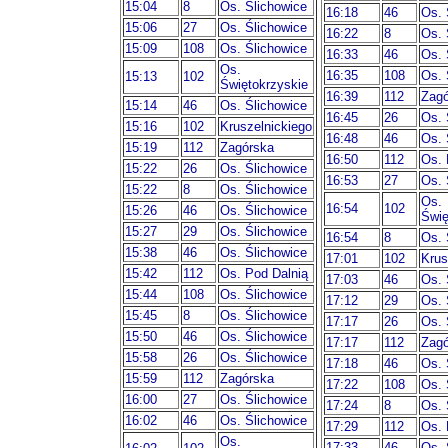
15:04
8
Os. Ślichowice
16:18
46
Os. 
15:06
27
Os. Ślichowice
16:22
8
Os. 
15:09
108
Os. Ślichowice
16:33
46
Os. 
Os.
16:35
108
Os. 
15:13
102
Świętokrzyskie
16:39
112
Zagó
15:14
46
Os. Ślichowice
16:45
26
Os. 
15:16
102
Kruszelnickiego
16:48
46
Os. 
15:19
112
Zagórska
16:50
112
Os. 
15:22
26
Os. Ślichowice
16:53
27
Os. 
15:22
8
Os. Ślichowice
Os.
16:54
102
15:26
46
Os. Ślichowice
Świę
15:27
29
Os. Ślichowice
16:54
8
Os. 
15:38
46
Os. Ślichowice
17:01
102
Krus
15:42
112
Os. Pod Dalnią
17:03
46
Os. 
15:44
108
Os. Ślichowice
17:12
29
Os. 
15:45
8
Os. Ślichowice
17:17
26
Os. 
15:50
46
Os. Ślichowice
17:17
112
Zagó
15:58
26
Os. Ślichowice
17:18
46
Os. 
15:59
112
Zagórska
17:22
108
Os. 
16:00
27
Os. Ślichowice
17:24
8
Os. 
16:02
46
Os. Ślichowice
17:29
112
Os. 
Os.
17:33
46
Os. 