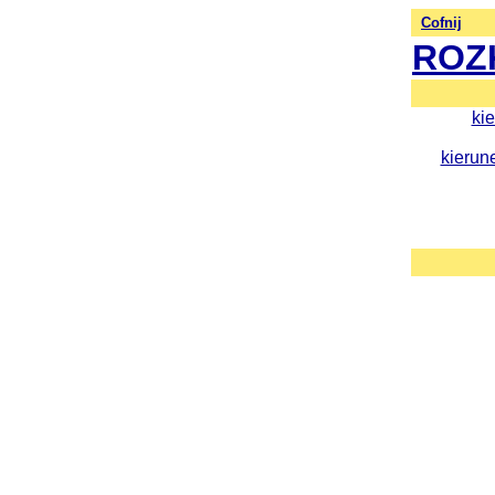
Cofnij
ROZ
ki
kierun