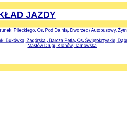
KŁAD JAZDY
erunek: Pileckiego, Os. Pod Dalnią, Dworzec / Autobusowy, Żytn
ek: Bukówka, Zagórska , Barcza Pętla, Os. Świętokrzyskie, Dąb
Masłów Drugi, Klonów, Tarnowska