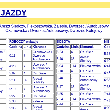
 JAZDY
, Areszt Śledczy, Piekoszowska, Zalesie, Dworzec / Autobusowy
Czarnowska / Dworzec Autobusowy, Dworzec Kolejowy
ROBOCZY wakacje
SOBOTA
NIE
Godzina
Linia
Kierunek
Godzina
Linia
Kierunek
God
a /
Czarnowska /
5:23
4
Os. Sieje
5:3
0:11
7
Dworzec
Areszt
5:40
36
wy
Autobusowy
Śledczy
6:1
Dworzec /
6:04
114
Piekoszowska
6:4
4:23
7
wy
Autobusowy
6:10
4
Os. Sieje
6:4
5:07
4
Os. Sieje
Dworzec /
6:40
7
Areszt
Autobusowy
6:5
5:11
36
Śledczy
Areszt
6:47
36
7:3
Dworzec /
Śledczy
5:19
7
wy
Autobusowy
6:55
4
Os. Sieje
7:4
5:27
4
Os. Sieje
7:24
114
Piekoszowska
7:4
5:33
5
Zalesie
7:44
4
Os. Sieje
Areszt
8:0
5:36
36
Areszt