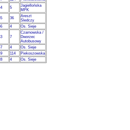
Jagiellońska
44
5
MPK
Areszt
55
36
Śledczy
56
4
Os. Sieje
Czarnowska /
33
7
Dworzec
Autobusowy
37
4
Os. Sieje
49
114
Piekoszowska
28
4
Os. Sieje