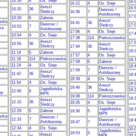
10:16
4
Os. Sieje
16:
16:22
4
Os. Sieje
Areszt
16:
10:25
36
Dworzec /
Śledczy
16:36
7
Autobusowy
17:
10:29
5
Zalesie
Areszt
wska
16:41
36
Dworzec /
Śledczy
17:
10:53
7
ka
Autobusowy
17:06
4
Os. Sieje
17:
10:54
4
Os. Sieje
17:38
114
Piekoszowska
Areszt
17:
10:55
36
Areszt
Śledczy
17:44
36
Śledczy
18:
11:14
5
Zalesie
17:57
4
Os. Sieje
11:18
114
Piekoszowska
18:
17:58
5
Zalesie
11:24
4
Os. Sieje
18:
Dworzec /
wska
17:58
7
Areszt
Autobusowy
11:42
36
18:
Śledczy
18:39
4
Os. Sieje
11:54
4
Os. Sieje
18:
Areszt
18:46
36
Jagiellońska
Śledczy
19:
12:00
5
wy
MPK
19:08
114
Piekoszowska
19:
Areszt
12:15
36
19:26
4
Os. Sieje
Śledczy
Jagiellońska
19:
12:29
5
Zalesie
19:30
5
MPK
wska
Dworzec /
12:33
7
Dworzec /
19:
Autobusowy
19:47
7
Autobusowy
12:34
4
Os. Sieje
20:
Jagiellońska
19:53
5
Areszt
MPK
20: