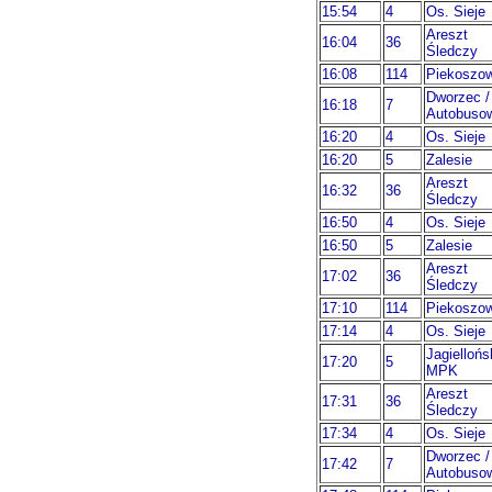
15:54
4
Os. Sieje
Areszt
16:04
36
Śledczy
16:08
114
Piekoszo
Dworzec /
16:18
7
Autobuso
16:20
4
Os. Sieje
16:20
5
Zalesie
Areszt
16:32
36
Śledczy
16:50
4
Os. Sieje
16:50
5
Zalesie
Areszt
17:02
36
Śledczy
17:10
114
Piekoszo
17:14
4
Os. Sieje
Jagiellońs
17:20
5
MPK
Areszt
17:31
36
Śledczy
17:34
4
Os. Sieje
Dworzec /
17:42
7
Autobuso