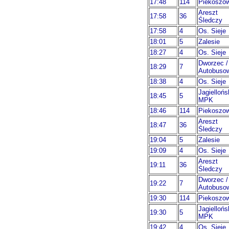
17:48
114
Piekoszo
Areszt
17:58
36
Śledczy
17:58
4
Os. Sieje
18:01
5
Zalesie
18:27
4
Os. Sieje
Dworzec /
18:29
7
Autobuso
18:38
4
Os. Sieje
Jagiellońs
18:45
5
MPK
18:46
114
Piekoszo
Areszt
18:47
36
Śledczy
19:04
5
Zalesie
19:09
4
Os. Sieje
Areszt
19:11
36
Śledczy
Dworzec /
19:22
7
Autobuso
19:30
114
Piekoszo
Jagiellońs
19:30
5
MPK
19:42
4
Os. Sieje