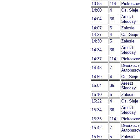
13:55
114
Piekoszo
14:00
4
Os. Sieje
Areszt
14:04
36
Śledczy
14:07
5
Zalesie
14:27
4
Os. Sieje
14:30
5
Zalesie
Areszt
14:34
36
Śledczy
14:37
114
Piekoszo
Dworzec /
14:43
7
Autobuso
14:59
4
Os. Sieje
Areszt
15:04
36
Śledczy
15:10
5
Zalesie
15:22
4
Os. Sieje
Areszt
15:34
36
Śledczy
15:35
114
Piekoszo
Dworzec /
15:42
7
Autobuso
15:50
5
Zalesie