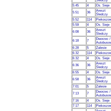
Śledczy
5:45
4
Os. Sieje
Areszt
5:51
36
Śledczy
5:52
114
Piekoszo
5:59
4
Os. Sieje
Areszt
6:08
36
Śledczy
Dworzec /
6:18
7
Autobuso
6:28
5
Zalesie
6:32
114
Piekoszo
6:32
4
Os. Sieje
Areszt
6:36
36
Śledczy
6:55
4
Os. Sieje
Areszt
6:58
36
Śledczy
7:01
5
Zalesie
Dworzec /
7:13
7
Autobuso
7:16
4
Os. Sieje
7:17
114
Piekoszo
Areszt