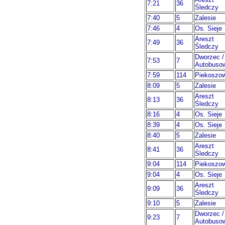
7:21
36
Śledczy
7:40
5
Zalesie
7:46
4
Os. Sieje
Areszt
7:49
36
Śledczy
Dworzec /
7:53
7
Autobuso
7:59
114
Piekoszo
8:09
5
Zalesie
Areszt
8:13
36
Śledczy
8:16
4
Os. Sieje
8:39
4
Os. Sieje
8:40
5
Zalesie
Areszt
8:41
36
Śledczy
9:04
114
Piekoszo
9:04
4
Os. Sieje
Areszt
9:09
36
Śledczy
9:10
5
Zalesie
Dworzec /
9:23
7
Autobuso