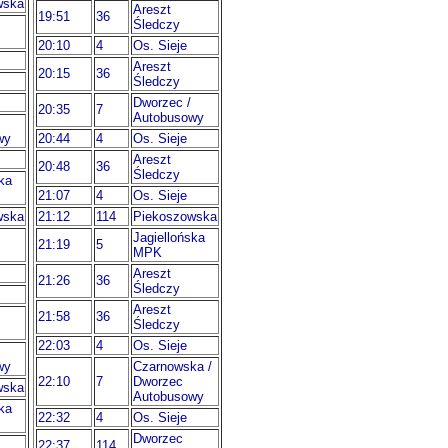
wska
Areszt
19:51
36
Śledczy
20:10
4
Os. Sieje
Areszt
20:15
36
Śledczy
Dworzec /
20:35
7
Autobusowy
wy
20:44
4
Os. Sieje
Areszt
20:48
36
Śledczy
ka
21:07
4
Os. Sieje
wska
21:12
114
Piekoszowska
Jagiellońska
21:19
5
MPK
Areszt
21:26
36
Śledczy
Areszt
21:58
36
Śledczy
22:03
4
Os. Sieje
wy
Czarnowska /
22:10
7
Dworzec
wska
Autobusowy
ka
22:32
4
Os. Sieje
Dworzec
22:37
114