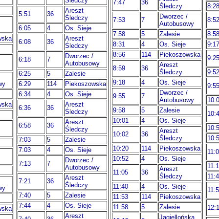
Śledczy
7:47
36
Śledczy
8:2
Areszt
5:51
36
Dworzec /
Śledczy
7:53
7
8:5
Autobusowy
6:05
4
Os. Sieje
7:58
5
Zalesie
8:5
wska
Areszt
6:08
36
8:31
4
Os. Sieje
9:1
Śledczy
8:56
114
Piekoszowska
Dworzec /
9:2
6:18
7
Autobusowy
Areszt
8:59
36
Śledczy
9:5
6:25
5
Zalesie
9:18
4
Os. Sieje
wy
6:29
114
Piekoszowska
9:5
Dworzec /
6:34
4
Os. Sieje
9:55
7
Autobusowy
10:
wska
Areszt
6:36
36
9:58
5
Zalesie
Śledczy
10:
10:01
4
Os. Sieje
Areszt
6:58
36
10:
Śledczy
Areszt
10:02
36
Śledczy
10:
7:03
5
Zalesie
10:20
114
Piekoszowska
7:03
4
Os. Sieje
11:
10:52
4
Os. Sieje
Dworzec /
7:13
7
11:
Autobusowy
Areszt
11:05
36
Śledczy
11:
Areszt
7:21
36
Śledczy
11:40
4
Os. Sieje
wy
11:
7:40
5
Zalesie
11:53
114
Piekoszowska
7:44
4
Os. Sieje
11:58
5
Zalesie
12:
wska
Areszt
Jagiellońska