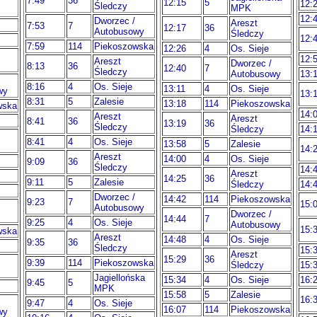
7:49
36
12:15
5
12:
Śledczy
MPK
12:
Dworzec /
Areszt
7:53
7
12:17
36
Autobusowy
Śledczy
12:
7:59
114
Piekoszowska
12:26
4
Os. Sieje
12:
Areszt
Dworzec /
8:13
36
12:40
7
Śledczy
Autobusowy
13:
8:16
4
Os. Sieje
13:11
4
Os. Sieje
wy
13:
8:31
5
Zalesie
13:18
114
Piekoszowska
wska
14:
Areszt
Areszt
8:41
36
13:19
36
Śledczy
Śledczy
14:
8:41
4
Os. Sieje
13:58
5
Zalesie
14:
Areszt
14:00
4
Os. Sieje
9:09
36
Śledczy
14:
Areszt
14:25
36
9:11
5
Zalesie
Śledczy
14:
Dworzec /
14:42
114
Piekoszowska
9:23
7
15:
Autobusowy
Dworzec /
14:44
7
9:25
4
Os. Sieje
Autobusowy
15:
wska
Areszt
14:48
4
Os. Sieje
9:35
36
Śledczy
15:
Areszt
15:29
36
9:39
114
Piekoszowska
Śledczy
15:
Jagiellońska
15:34
4
Os. Sieje
16:
9:45
5
MPK
15:58
5
Zalesie
16:
9:47
4
Os. Sieje
16:07
114
Piekoszowska
wy