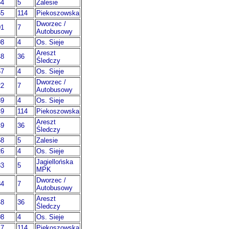
54
5
Zalesie
55
114
Piekoszowska
Dworzec /
01
7
Autobusowy
08
4
Os. Sieje
Areszt
48
36
Śledczy
57
4
Os. Sieje
Dworzec /
22
7
Autobusowy
39
4
Os. Sieje
49
114
Piekoszowska
Areszt
49
36
Śledczy
58
5
Zalesie
26
4
Os. Sieje
Jagiellońska
33
5
MPK
Dworzec /
34
7
Autobusowy
Areszt
48
36
Śledczy
08
4
Os. Sieje
17
114
Piekoszowska