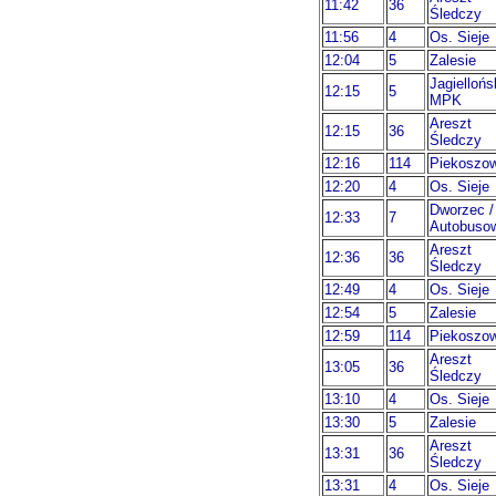
11:42
36
Śledczy
11:56
4
Os. Sieje
12:04
5
Zalesie
Jagiellońs
12:15
5
MPK
Areszt
12:15
36
Śledczy
12:16
114
Piekoszo
12:20
4
Os. Sieje
Dworzec /
12:33
7
Autobuso
Areszt
12:36
36
Śledczy
12:49
4
Os. Sieje
12:54
5
Zalesie
12:59
114
Piekoszo
Areszt
13:05
36
Śledczy
13:10
4
Os. Sieje
13:30
5
Zalesie
Areszt
13:31
36
Śledczy
13:31
4
Os. Sieje