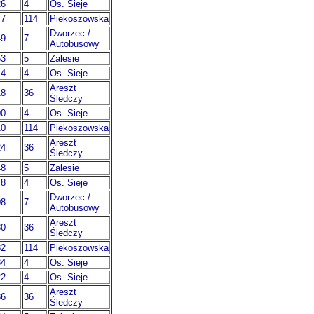
26
4
Os. Sieje
47
114
Piekoszowska
Dworzec /
49
7
Autobusowy
53
5
Zalesie
14
4
Os. Sieje
Areszt
18
36
Śledczy
00
4
Os. Sieje
10
114
Piekoszowska
Areszt
24
36
Śledczy
48
5
Zalesie
48
4
Os. Sieje
Dworzec /
08
7
Autobusowy
Areszt
30
36
Śledczy
32
114
Piekoszowska
34
4
Os. Sieje
22
4
Os. Sieje
Areszt
36
36
Śledczy