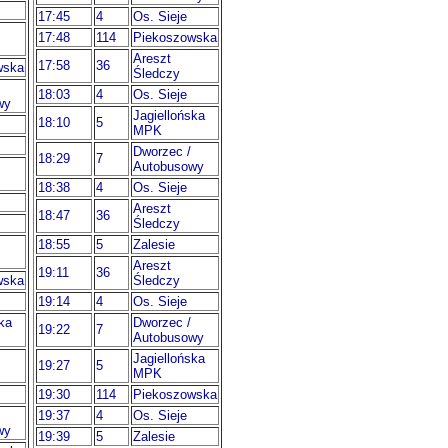
17:45
4
Os. Sieje
17:48
114
Piekoszowska
Areszt
17:58
36
wska
Śledczy
18:03
4
Os. Sieje
wy
Jagiellońska
18:10
5
MPK
Dworzec /
18:29
7
Autobusowy
18:38
4
Os. Sieje
Areszt
18:47
36
Śledczy
18:55
5
Zalesie
Areszt
19:11
36
wska
Śledczy
19:14
4
Os. Sieje
ka
Dworzec /
19:22
7
Autobusowy
Jagiellońska
19:27
5
MPK
19:30
114
Piekoszowska
19:37
4
Os. Sieje
wy
19:39
5
Zalesie