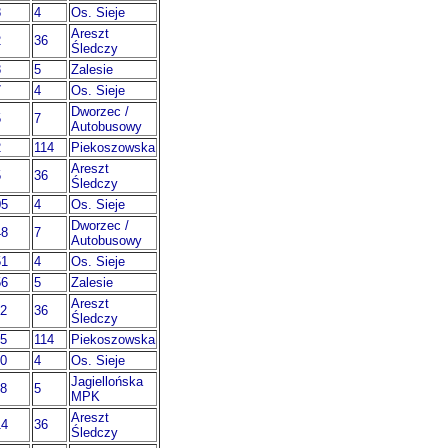
8
4
Os. Sieje
Areszt
2
36
Śledczy
8
5
Zalesie
7
4
Os. Sieje
Dworzec /
5
7
Autobusowy
2
114
Piekoszowska
Areszt
5
36
Śledczy
05
4
Os. Sieje
Dworzec /
48
7
Autobusowy
51
4
Os. Sieje
56
5
Zalesie
Areszt
02
36
Śledczy
15
114
Piekoszowska
40
4
Os. Sieje
Jagiellońska
58
5
MPK
Areszt
14
36
Śledczy