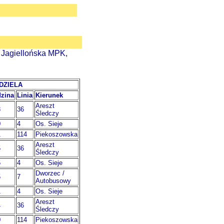
, Jagiellońska MPK,
DZIELA
zina
Linia
Kierunek
Areszt
8
36
Śledczy
0
4
Os. Sieje
1
114
Piekoszowska
Areszt
5
36
Śledczy
5
4
Os. Sieje
Dworzec /
5
7
Autobusowy
1
4
Os. Sieje
Areszt
4
36
Śledczy
0
114
Piekoszowska