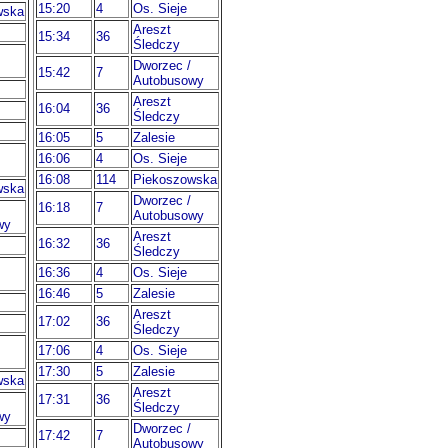
15:20
4
Os. Sieje
wska
Areszt
15:34
36
Śledczy
Dworzec /
15:42
7
Autobusowy
Areszt
16:04
36
Śledczy
16:05
5
Zalesie
16:06
4
Os. Sieje
16:08
114
Piekoszowska
wska
Dworzec /
16:18
7
Autobusowy
wy
Areszt
16:32
36
Śledczy
16:36
4
Os. Sieje
16:46
5
Zalesie
Areszt
17:02
36
Śledczy
17:06
4
Os. Sieje
17:30
5
Zalesie
wska
Areszt
17:31
36
Śledczy
wy
Dworzec /
17:42
7
Autobusowy