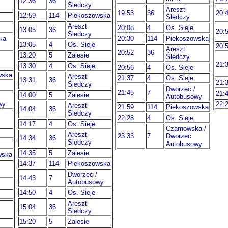
12:36
36
Śledczy
Areszt
19:53
36
20:
12:59
114
Piekoszowska
Śledczy
Areszt
20:08
4
Os. Sieje
13:05
36
20:
Śledczy
ka
20:30
114
Piekoszowska
13:05
4
Os. Sieje
20:
Areszt
20:52
36
13:20
5
Zalesie
Śledczy
21:
13:30
4
Os. Sieje
20:56
4
Os. Sieje
wska
Areszt
21:37
4
Os. Sieje
13:31
36
21:
Śledczy
Dworzec /
21:45
7
21:
14:00
5
Zalesie
Autobusowy
wy
22:
Areszt
21:59
114
Piekoszowska
14:04
36
Śledczy
22:28
4
Os. Sieje
14:17
4
Os. Sieje
Czarnowska /
Areszt
23:33
7
Dworzec
14:34
36
Śledczy
Autobusowy
14:35
5
Zalesie
wska
14:37
114
Piekoszowska
Dworzec /
14:43
7
Autobusowy
14:50
4
Os. Sieje
Areszt
15:04
36
Śledczy
15:20
5
Zalesie