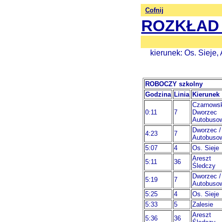
Cofnij
ROZKŁAD
kierunek: Os. Sieje
ROBOCZY szkolny
Godzina
Linia
Kierunek
Czarnowsk
0:11
7
Dworzec
Autobuso
Dworzec /
4:23
7
Autobuso
5:07
4
Os. Sieje
Areszt
5:11
36
Śledczy
Dworzec /
5:19
7
Autobuso
5:25
4
Os. Sieje
5:33
5
Zalesie
Areszt
5:36
36