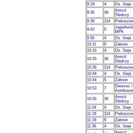
9:29
4
Os. Sieje
Areszt
9:35
36
Śledczy
9:39
114
Piekoszo
Jagiellońs
9:43
5
MPK
9:56
4
Os. Sieje
10:11
5
Zalesie
10:16
4
Os. Sieje
Areszt
10:25
36
Śledczy
10:36
114
Piekoszo
10:44
4
Os. Sieje
10:44
5
Zalesie
Dworzec /
10:53
7
Autobuso
Areszt
10:55
36
Śledczy
11:04
4
Os. Sieje
11:18
114
Piekoszo
11:19
5
Zalesie
11:36
4
Os. Sieje
Areszt