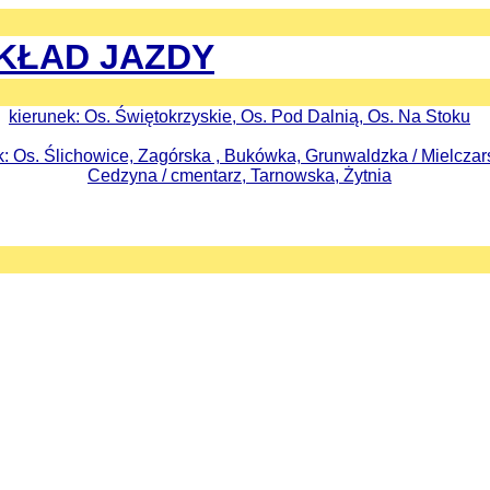
KŁAD JAZDY
kierunek: Os. Świętokrzyskie, Os. Pod Dalnią, Os. Na Stoku
k: Os. Ślichowice, Zagórska , Bukówka, Grunwaldzka / Mielczar
Cedzyna / cmentarz, Tarnowska, Żytnia