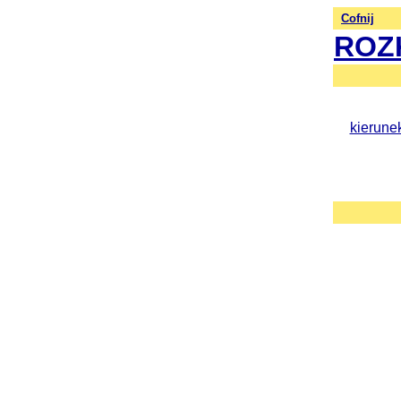
Cofnij
ROZ
kierune