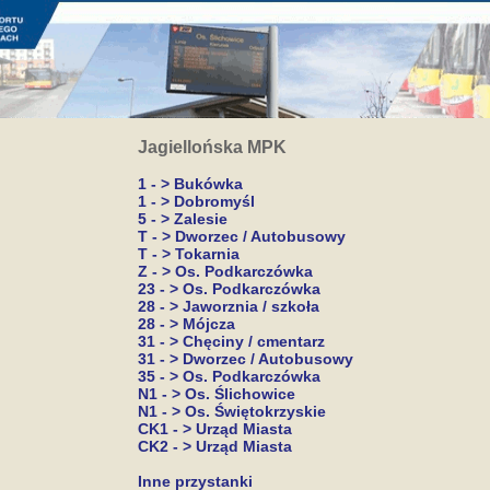
Jagiellońska MPK
1 - > Bukówka
1 - > Dobromyśl
5 - > Zalesie
T - > Dworzec / Autobusowy
T - > Tokarnia
Z - > Os. Podkarczówka
23 - > Os. Podkarczówka
28 - > Jaworznia / szkoła
28 - > Mójcza
31 - > Chęciny / cmentarz
31 - > Dworzec / Autobusowy
35 - > Os. Podkarczówka
N1 - > Os. Ślichowice
N1 - > Os. Świętokrzyskie
CK1 - > Urząd Miasta
CK2 - > Urząd Miasta
Inne przystanki