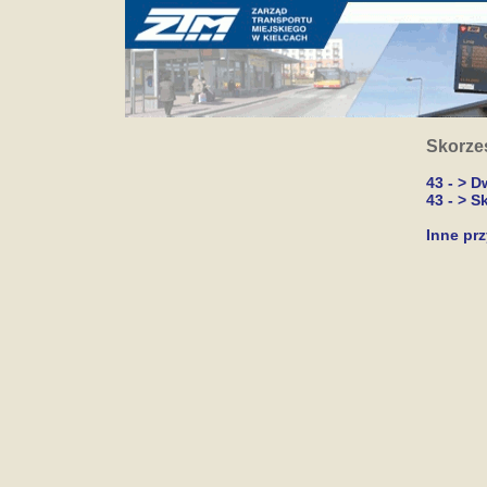
Skorze
43 - > 
43 - > S
Inne prz