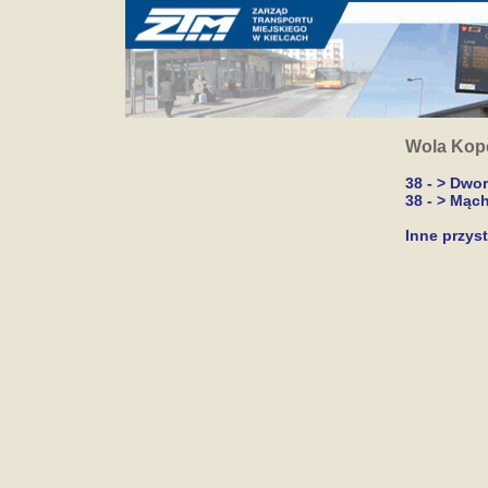
Wola Kopc
38 - > Dwo
38 - > Mąc
Inne przys