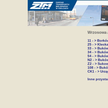
Wrzosowa /
11 - > Borkó
25 - > Kleck
33 - > Bukó
34 - > Bukó
54 - > Bukó
N2 - > Bukó
Z2 - > Suko
108 - > Buk
CK1 - > Urzą
Inne przysta