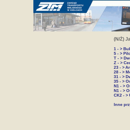
(N/Ż) J
1 - > B
5 - > Pi
T - > D
Z - > Ce
23 - > A
28 - > M
31 - > 
35 - > O
N1 - > O
N1 - > O
CK2 - > 
Inne prz