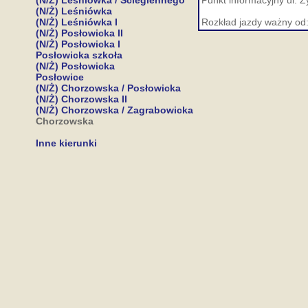
(N/Ż) Leśniówka / Ściegiennego
Punkt informacyjny ul. Ż
(N/Ż) Leśniówka
(N/Ż) Leśniówka I
Rozkład jazdy ważny od
(N/Ż) Posłowicka II
(N/Ż) Posłowicka I
Posłowicka szkoła
(N/Ż) Posłowicka
Posłowice
(N/Ż) Chorzowska / Posłowicka
(N/Ż) Chorzowska II
(N/Ż) Chorzowska / Zagrabowicka
Chorzowska
Inne kierunki