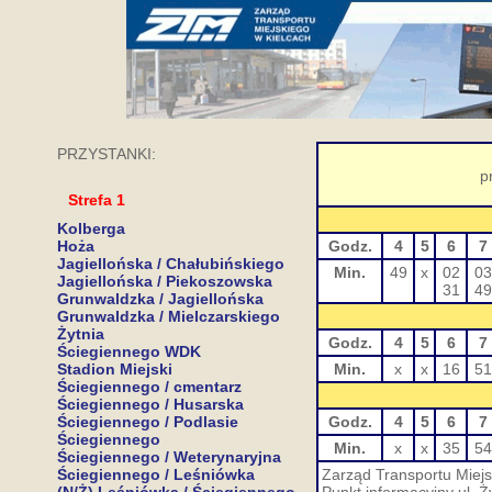
PRZYSTANKI:
p
Strefa 1
Kolberga
Hoża
Godz.
4
5
6
7
Jagiellońska / Chałubińskiego
Min.
49
x
02
03
Jagiellońska / Piekoszowska
31
49
Grunwaldzka / Jagiellońska
Grunwaldzka / Mielczarskiego
Żytnia
Godz.
4
5
6
7
Ściegiennego WDK
Stadion Miejski
Min.
x
x
16
51
Ściegiennego / cmentarz
Ściegiennego / Husarska
Ściegiennego / Podlasie
Godz.
4
5
6
7
Ściegiennego
Min.
x
x
35
54
Ściegiennego / Weterynaryjna
Ściegiennego / Leśniówka
Zarząd Transportu Miejs