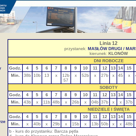
Linia 12
przystanek:
MASŁÓW DRUGI / MA
kierunek:
KLONÓW
DNI ROBOCZE
y
Godz.
4
5
6
7
8
9
10
11
12
13
14
15
Min.
38b
10b
13
x
12b
x
52b
x
27b
x
45
x
57
SOBOTY
Godz.
4
5
6
7
8
9
10
11
12
13
14
15
Min.
43b
x
11b
48b
x
26b
x
04b
37b
x
x
37b
NIEDZIELE I ŚWIĘTA
Godz.
4
5
6
7
8
9
10
11
12
13
14
15
rze
Min.
x
40b
x
29b
x
15b
x
13b
50b
x
x
48b
b - kurs do przystanku: Barcza pętla