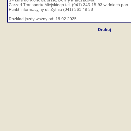
d - kurs do Klonowa przez Dolinę Marczakową
Zarząd Transportu Miejskiego tel. (041) 343-15-93 w dniach pon. 
Punkt informacyjny ul. Żytnia (041) 361 49 38
Rozkład jazdy ważny od: 19.02.2025.
Drukuj