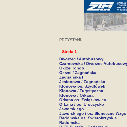
PRZYSTANKI:
Strefa 1
Dworzec / Autobusowy
Czarnowska / Dworzec Autobusow
Okrzei rondo
Okrzei / Zagnańska
Zagnańska I
Jesionowa / Zagnańska
Klonowa os. Szydłówek
Klonowa / Turystyczna
Klonowa / Orkana
Orkana os. Związkowiec
Orkana / os. Uroczysko
Jaworskiego
Jaworskiego / os. Słoneczne Wzgó
Radomska os. Świętokrzyskie
Radomska