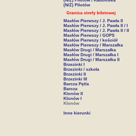
(N/Ż) Pilotów / Radomska
(N/Ż) Pilotów
Granica strefy biletowej
Masłów Pierwszy / J. Pawła II
Masłów Pierwszy / J. Pawła II / I
Masłów Pierwszy / J. Pawła II / II
Masłów Pierwszy / GOPS
Masłów Pierwszy / kościół
Masłów Pierwszy / Marszałka
Masłów Drugi / Marszałka
Masłów Drugi / Marszałka I
Masłów Drugi / Marszałka II
Brzezinki I
Brzezinki / szkoła
Brzezinki II
Brzezinki III
Barcza Pętla
Barcza
Klonów II
Klonów I
Klonów
Inne kierunki