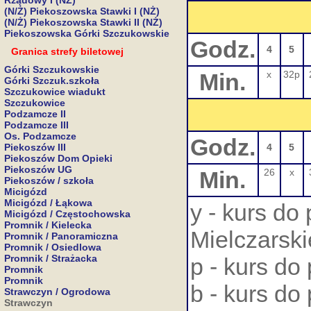
Rządowy I (NŻ)
(N/Ż) Piekoszowska Stawki I (NŻ)
(N/Ż) Piekoszowska Stawki II (NŻ)
Piekoszowska Górki Szczukowskie
Godz.
4
5
Granica strefy biletowej
Górki Szczukowskie
Min.
x
32p
Górki Szczuk.szkoła
Szczukowice wiadukt
Szczukowice
Podzamcze II
Podzamcze III
Os. Podzamcze
Godz.
Piekoszów III
4
5
Piekoszów Dom Opieki
Piekoszów UG
Min.
26
x
Piekoszów / szkoła
Micigózd
Micigózd / Łąkowa
y - kurs do
Micigózd / Częstochowska
Promnik / Kielecka
Mielczarsk
Promnik / Panoramiczna
Promnik / Osiedlowa
Promnik / Strażacka
p - kurs do
Promnik
Promnik
b - kurs do
Strawczyn / Ogrodowa
Strawczyn