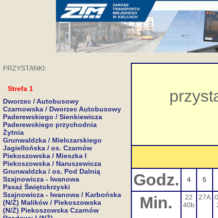
PRZYSTANKI:
Strefa 1
przyst
Dworzec / Autobusowy
Czarnowska / Dworzec Autobusowy
Paderewskiego / Sienkiewicza
Paderewskiego przychodnia
Żytnia
Grunwaldzka / Mielczarskiego
Jagiellońska / os. Czarnów
Piekoszowska / Mieszka I
Piekoszowska / Naruszewicza
Grunwaldzka / os. Pod Dalnią
Godz.
Szajnowicza - Iwanowa
4
5
Pasaż Świętokrzyski
Szajnowicza - Iwanowa / Karbońska
Min.
22
27A
(N/Ż) Malików / Piekoszowska
40b
(N/Ż) Piekoszowska Czarnów