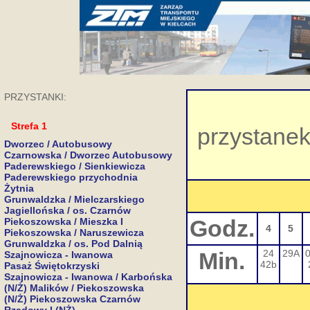
PRZYSTANKI:
Strefa 1
przystane
Dworzec / Autobusowy
Czarnowska / Dworzec Autobusowy
Paderewskiego / Sienkiewicza
Paderewskiego przychodnia
Żytnia
Grunwaldzka / Mielczarskiego
Jagiellońska / os. Czarnów
Godz.
Piekoszowska / Mieszka I
4
5
Piekoszowska / Naruszewicza
Grunwaldzka / os. Pod Dalnią
Min.
24
29A
Szajnowicza - Iwanowa
42b
Pasaż Świętokrzyski
Szajnowicza - Iwanowa / Karbońska
(N/Ż) Malików / Piekoszowska
(N/Ż) Piekoszowska Czarnów