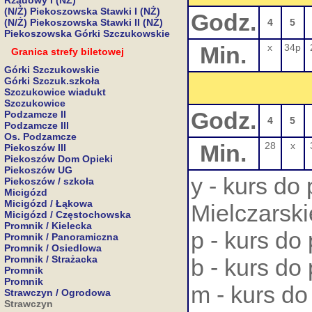
Rządowy I (NŻ)
(N/Ż) Piekoszowska Stawki I (NŻ)
Godz.
(N/Ż) Piekoszowska Stawki II (NŻ)
4
5
Piekoszowska Górki Szczukowskie
Min.
x
34p
Granica strefy biletowej
Górki Szczukowskie
Górki Szczuk.szkoła
Szczukowice wiadukt
Szczukowice
Godz.
Podzamcze II
4
5
Podzamcze III
Os. Podzamcze
Min.
28
x
Piekoszów III
Piekoszów Dom Opieki
Piekoszów UG
y - kurs do
Piekoszów / szkoła
Micigózd
Micigózd / Łąkowa
Mielczarsk
Micigózd / Częstochowska
Promnik / Kielecka
p - kurs do
Promnik / Panoramiczna
Promnik / Osiedlowa
Promnik / Strażacka
b - kurs do
Promnik
Promnik
m - kurs do
Strawczyn / Ogrodowa
Strawczyn