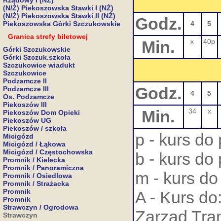
Rządowy I (NŻ)
(N/Ż) Piekoszowska Stawki I (NŻ)
(N/Ż) Piekoszowska Stawki II (NŻ)
Godz.
Piekoszowska Górki Szczukowskie
4
5
Granica strefy biletowej
Min.
x
40p
Górki Szczukowskie
Górki Szczuk.szkoła
Szczukowice wiadukt
Szczukowice
Podzamcze II
Godz.
Podzamcze III
4
5
Os. Podzamcze
Piekoszów III
Min.
34
x
Piekoszów Dom Opieki
Piekoszów UG
Piekoszów / szkoła
p - kurs do
Micigózd
Micigózd / Łąkowa
Micigózd / Częstochowska
b - kurs do
Promnik / Kielecka
Promnik / Panoramiczna
m - kurs do
Promnik / Osiedlowa
Promnik / Strażacka
Promnik
A - Kurs do
Promnik
Strawczyn / Ogrodowa
Zarząd Tran
Strawczyn