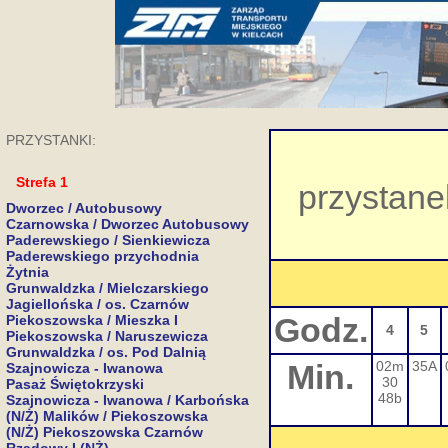
PRZYSTANKI:
Strefa 1
przystane
Dworzec / Autobusowy
Czarnowska / Dworzec Autobusowy
Paderewskiego / Sienkiewicza
Paderewskiego przychodnia
Żytnia
Grunwaldzka / Mielczarskiego
Jagiellońska / os. Czarnów
Godz.
Piekoszowska / Mieszka I
4
5
Piekoszowska / Naruszewicza
Grunwaldzka / os. Pod Dalnią
Min.
02m
35A
Szajnowicza - Iwanowa
30
Pasaż Świętokrzyski
48b
Szajnowicza - Iwanowa / Karbońska
(N/Ż) Malików / Piekoszowska
(N/Ż) Piekoszowska Czarnów