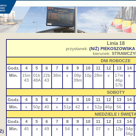
Linia 18
przystanek:
(N/Ż) PIEKOSZOWSKA S
kierunek:
STRAWCZY
DNI ROBOCZE
Godz.
4
5
6
7
8
9
10
11
12
13
14
Min.
15m
01b
22b
38m
x
08p
10p
28m
x
17m
x
43
48A
43
39m
46p
57b
SOBOTY
Godz.
4
5
6
7
8
9
10
11
12
13
14
Min.
x
50p
40
x
51p
42
x
52p
46p
56
x
NIEDZIELE I ŚWIĘT
Godz.
4
5
6
7
8
9
10
11
12
13
14
Min.
45
x
49
x
54
x
x
07
x
12p
04p
Ż)
56p