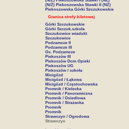
(N/Ż) Piekoszowska Stawki I (NŻ)
(N/Ż) Piekoszowska Stawki II (NŻ)
Piekoszowska Górki Szczukowskie
Granica strefy biletowej
Górki Szczukowskie
Górki Szczuk.szkoła
Szczukowice wiadukt
Szczukowice
Podzamcze II
Podzamcze III
Os. Podzamcze
Piekoszów III
Piekoszów Dom Opieki
Piekoszów UG
Piekoszów / szkoła
Micigózd
Micigózd / Łąkowa
Micigózd / Częstochowska
Promnik / Kielecka
Promnik / Panoramiczna
Promnik / Osiedlowa
Promnik / Strażacka
Promnik
Promnik
Strawczyn / Ogrodowa
Strawczyn