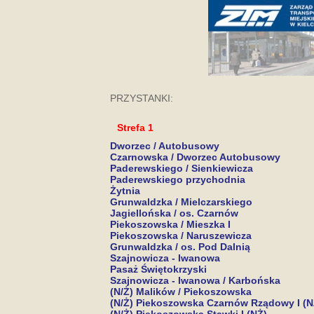
PRZYSTANKI:
Strefa 1
Dworzec / Autobusowy
Czarnowska / Dworzec Autobusowy
Paderewskiego / Sienkiewicza
Paderewskiego przychodnia
Żytnia
Grunwaldzka / Mielczarskiego
Jagiellońska / os. Czarnów
Piekoszowska / Mieszka I
Piekoszowska / Naruszewicza
Grunwaldzka / os. Pod Dalnią
Szajnowicza - Iwanowa
Pasaż Świętokrzyski
Szajnowicza - Iwanowa / Karbońska
(N/Ż) Malików / Piekoszowska
(N/Ż) Piekoszowska Czarnów Rządowy I (N