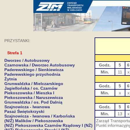
PRZYSTANKI:
Strefa 1
Dworzec / Autobusowy
Czarnowska / Dworzec Autobusowy
Godz.
5
6
Paderewskiego / Sienkiewicza
Min.
11
x
Paderewskiego przychodnia
Żytnia
Grunwaldzka / Mielczarskiego
Godz.
5
6
Jagiellońska / os. Czarnów
Piekoszowska / Mieszka I
Min.
x
x
Piekoszowska / Naruszewicza
Grunwaldzka / os. Pod Dalnią
Szajnowicza - Iwanowa
Godz.
5
6
Pasaż Świętokrzyski
Min.
13
x
Szajnowicza - Iwanowa / Karbońska
(N/Ż) Malików / Piekoszowska
Zarząd Transportu 
(N/Ż) Piekoszowska Czarnów Rządowy I (NŻ)
Punkt informacyjny