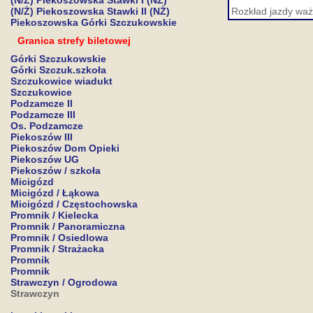
(N/Ż) Piekoszowska Stawki I (NŻ)
(N/Ż) Piekoszowska Stawki II (NŻ)
Rozkład jazdy waż
Piekoszowska Górki Szczukowskie
Granica strefy biletowej
Górki Szczukowskie
Górki Szczuk.szkoła
Szczukowice wiadukt
Szczukowice
Podzamcze II
Podzamcze III
Os. Podzamcze
Piekoszów III
Piekoszów Dom Opieki
Piekoszów UG
Piekoszów / szkoła
Micigózd
Micigózd / Łąkowa
Micigózd / Częstochowska
Promnik / Kielecka
Promnik / Panoramiczna
Promnik / Osiedlowa
Promnik / Strażacka
Promnik
Promnik
Strawczyn / Ogrodowa
Strawczyn