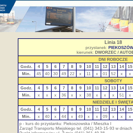
Linia 18
przystanek:
PIEKOSZÓW
kierunek:
DWORZEC / AUT
DNI ROBOCZE
Godz.
4
5
6
7
8
9
10
11
12
13
14
15
Min.
45
40
30
49
22
x
11
x
01
52
x
x
SOBOTY
Godz.
4
5
6
7
8
9
10
11
12
13
14
15
Min.
x
x
x
36
x
x
38
x
x
x
51
x
NIEDZIELE I ŚWIĘT
Godz.
4
5
6
7
8
9
10
11
12
13
14
15
Min.
x
40
x
44
x
49
x
x
09
x
x
x
p - kurs do przystanku: Piekoszowska / Mieszka I
Zarząd Transportu Miejskiego tel. (041) 343-15-93 w dniach 