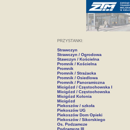
PRZYSTANKI:
Strawczyn
Strawczyn / Ogrodowa
Stawczyn / Kościelna
Promnik / Kościelna
Promnik
Promnik / Strażacka
Promnik / Osiedlowa
Promnik / Panoramiczna
Micigózd / Częstochowska I
Micigózd / Częstochowska
Micigózd Kolonia
Micigózd
Piekoszów / szkoła
Piekoszów UG
Piekoszów Dom Opieki
Piekoszów / Sikorskiego
Os. Podzamcze
Podzamcze III