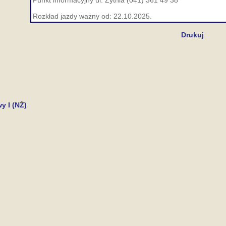
Punkt informacyjny ul. Żytnia (041) 361 49 38
Rozkład jazdy ważny od: 22.10.2025.
Drukuj
y I (NŻ)