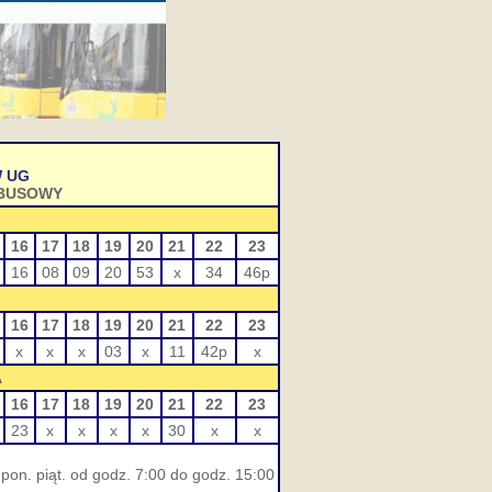
 UG
OBUSOWY
16
17
18
19
20
21
22
23
16
08
09
20
53
x
34
46p
16
17
18
19
20
21
22
23
x
x
x
03
x
11
42p
x
A
16
17
18
19
20
21
22
23
23
x
x
x
x
30
x
x
pon. piąt. od godz. 7:00 do godz. 15:00