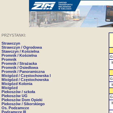
PRZYSTANKI:
Strawczyn
Strawczyn / Ogrodowa
Stawczyn / Kościelna
Promnik / Kościelna
G
Promnik
Promnik / Strażacka
Promnik / Osiedlowa
Promnik / Panoramiczna
Micigózd / Częstochowska I
G
Micigózd / Częstochowska
Micigózd Kolonia
Micigózd
Piekoszów / szkoła
Piekoszów UG
G
Piekoszów Dom Opieki
Piekoszów / Sikorskiego
Os. Podzamcze
Podzamcze III