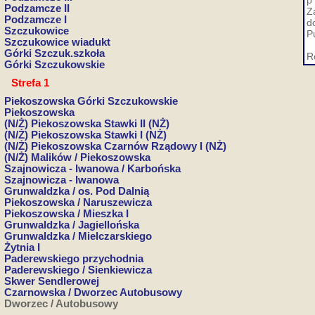
p
Podzamcze II
Z
Podzamcze I
d
Szczukowice
P
Szczukowice wiadukt
Górki Szczuk.szkoła
R
Górki Szczukowskie
Strefa 1
Piekoszowska Górki Szczukowskie
Piekoszowska
(N/Ż) Piekoszowska Stawki II (NŻ)
(N/Ż) Piekoszowska Stawki I (NŻ)
(N/Ż) Piekoszowska Czarnów Rządowy I (NŻ)
(N/Ż) Malików / Piekoszowska
Szajnowicza - Iwanowa / Karbońska
Szajnowicza - Iwanowa
Grunwaldzka / os. Pod Dalnią
Piekoszowska / Naruszewicza
Piekoszowska / Mieszka I
Grunwaldzka / Jagiellońska
Grunwaldzka / Mielczarskiego
Żytnia I
Paderewskiego przychodnia
Paderewskiego / Sienkiewicza
Skwer Sendlerowej
Czarnowska / Dworzec Autobusowy
Dworzec / Autobusowy