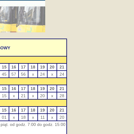
SOWY
15
16
17
18
19
20
21
45
57
56
x
24
x
24
15
16
17
18
19
20
21
15
x
21
x
20
x
28
15
16
17
18
19
20
21
01
x
18
x
11
x
20
piąt. od godz. 7:00 do godz. 15:00