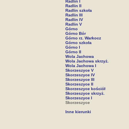
Radlin I
Radlin II
Radlin szkoła
Radlin III
Radlin IV
Radlin V
Górno
Górno Bór
Górno rz. Warkocz
Górno szkoła
Górno I
Górno II
Wola Jachowa
Wola Jachowa skrzyż.
Wola Jachowa I
Skorzeszyce V
Skorzeszyce IV
Skorzeszyce III
Skorzeszyce II
Skorzeszyce kościół
Skorzeszyce skrzyż.
Skorzeszyce I
Skorzeszyce
Inne kierunki