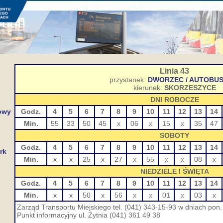
Linia 43
przystanek:
DWORZEC / AUTOBU
kierunek:
SKORZESZYCE
DNI ROBOCZE
owy
Godz.
4
5
6
7
8
9
10
11
12
13
14
Min.
55
33
50
45
x
06
x
15
x
35
47
SOBOTY
Godz.
4
5
6
7
8
9
10
11
12
13
14
rk
Min.
x
x
25
x
27
x
55
x
x
08
x
NIEDZIELE I ŚWIĘTA
Godz.
4
5
6
7
8
9
10
11
12
13
14
Min.
x
x
50
x
56
x
x
01
x
03
x
Zarząd Transportu Miejskiego tel. (041) 343-15-93 w dniach pon. 
Punkt informacyjny ul. Żytnia (041) 361 49 38