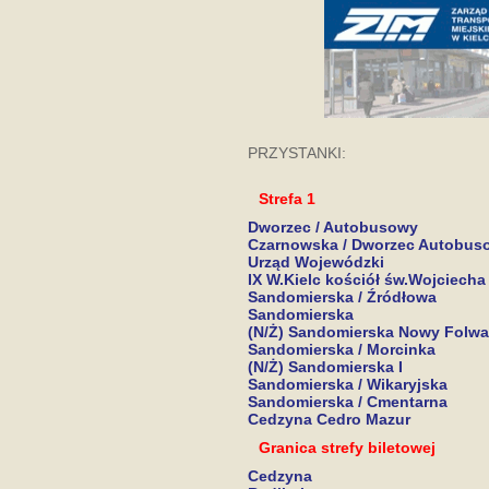
PRZYSTANKI:
Strefa 1
Dworzec / Autobusowy
Czarnowska / Dworzec Autobus
Urząd Wojewódzki
IX W.Kielc kościół św.Wojciecha
Sandomierska / Źródłowa
Sandomierska
(N/Ż) Sandomierska Nowy Folwa
Sandomierska / Morcinka
(N/Ż) Sandomierska I
Sandomierska / Wikaryjska
Sandomierska / Cmentarna
Cedzyna Cedro Mazur
Granica strefy biletowej
Cedzyna