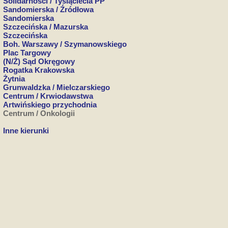
Solidarności / Tysiąclecia PP
Sandomierska / Źródłowa
Sandomierska
Szczecińska / Mazurska
Szczecińska
Boh. Warszawy / Szymanowskiego
Plac Targowy
(N/Ż) Sąd Okręgowy
Rogatka Krakowska
Żytnia
Grunwaldzka / Mielczarskiego
Centrum / Krwiodawstwa
Artwińskiego przychodnia
Centrum / Onkologii
Inne kierunki