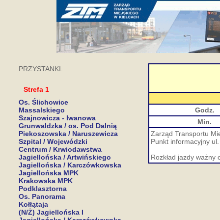
PRZYSTANKI:
Strefa 1
Os. Ślichowice
Massalskiego
Godz.
Szajnowicza - Iwanowa
Min.
Grunwaldzka / os. Pod Dalnią
Piekoszowska / Naruszewicza
Zarząd Transportu Mie
Szpital / Wojewódzki
Punkt informacyjny ul.
Centrum / Krwiodawstwa
Jagiellońska / Artwińskiego
Rozkład jazdy ważny 
Jagiellońska / Karczówkowska
Jagiellońska MPK
Krakowska MPK
Podklasztorna
Os. Panorama
Kołłątaja
(N/Ż) Jagiellońska I