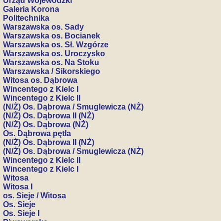
Urząd Wojewódzki
Galeria Korona
Politechnika
Warszawska os. Sady
Warszawska os. Bocianek
Warszawska os. Sł. Wzgórze
Warszawska os. Uroczysko
Warszawska os. Na Stoku
Warszawska / Sikorskiego
Witosa os. Dąbrowa
Wincentego z Kielc I
Wincentego z Kielc II
(N/Ż) Os. Dąbrowa / Smuglewicza (NŻ)
(N/Ż) Os. Dąbrowa II (NŻ)
(N/Ż) Os. Dąbrowa (NŻ)
Os. Dąbrowa pętla
(N/Ż) Os. Dąbrowa II (NŻ)
(N/Ż) Os. Dąbrowa / Smuglewicza (NŻ)
Wincentego z Kielc II
Wincentego z Kielc I
Witosa
Witosa I
os. Sieje / Witosa
Os. Sieje
Os. Sieje I