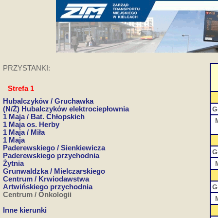
PRZYSTANKI:
Strefa 1
Hubalczyków / Gruchawka
(N/Ż) Hubalczyków elektrociepłownia
G
1 Maja / Bat. Chłopskich
1 Maja os. Herby
1 Maja / Miła
1 Maja
Paderewskiego / Sienkiewicza
G
Paderewskiego przychodnia
Żytnia
Grunwaldzka / Mielczarskiego
Centrum / Krwiodawstwa
Artwińskiego przychodnia
G
Centrum / Onkologii
Inne kierunki