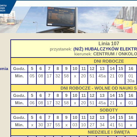
Linia 107
przystanek:
(N/Ż) HUBALCZYKÓW ELEKT
kierunek:
CENTRUM / ONKOLO
DNI ROBOCZE
wnia
Godz.
5
6
7
8
9
10
11
12
13
14
15
16
Min.
05
08
17
32
58
x
20
51
45a
21
09
01
30a
DNI ROBOCZE - WOLNE OD NAUKI 
Godz.
5
6
7
8
9
10
11
12
13
14
15
16
Min.
06
08
17
32
58
x
20
51
45a
21
x
01
SOBOTY
Godz.
5
6
7
8
9
10
11
12
13
14
15
16
Min.
x
30
37
55
x
03
10
27
34
41
51
x
NIEDZIELE I ŚWIĘTA