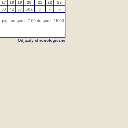
17
18
19
20
21
22
23
33
42
57
58a
x
x
x
 piąt. od godz. 7:00 do godz. 15:00
Odjazdy chronologiczne