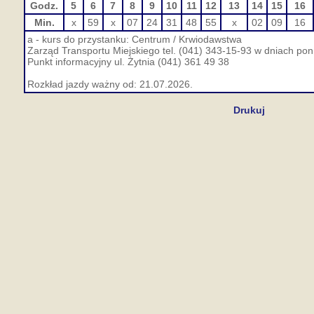
Godz.
5
6
7
8
9
10
11
12
13
14
15
16
Min.
x
59
x
07
24
31
48
55
x
02
09
16
a - kurs do przystanku: Centrum / Krwiodawstwa
Zarząd Transportu Miejskiego tel. (041) 343-15-93 w dniach pon.
Punkt informacyjny ul. Żytnia (041) 361 49 38
Rozkład jazdy ważny od: 21.07.2026.
Drukuj