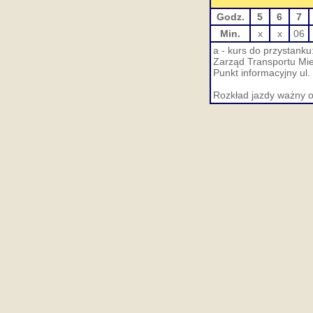
Godz.
5
6
7
Min.
x
x
06
a - kurs do przystank
Zarząd Transportu Miej
Punkt informacyjny ul.
Rozkład jazdy ważny o