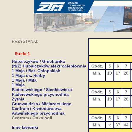
PRZYSTANKI:
Strefa 1
Hubalczyków / Gruchawka
(N/Ż) Hubalczyków elektrociepłownia
Godz.
5
6
7
1 Maja / Bat. Chłopskich
Min.
10
17
28
1 Maja os. Herby
1 Maja / Miła
1 Maja
Paderewskiego / Sienkiewicza
Godz.
5
6
7
Paderewskiego przychodnia
Żytnia
Min.
10
17
28
Grunwaldzka / Mielczarskiego
Centrum / Krwiodawstwa
Artwińskiego przychodnia
Centrum / Onkologii
Godz.
5
6
7
Min.
x
37
44
Inne kierunki