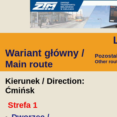
Wariant główny /
Pozostał
Main route
Other rou
Kierunek / Direction:
Ćmińsk
Strefa 1