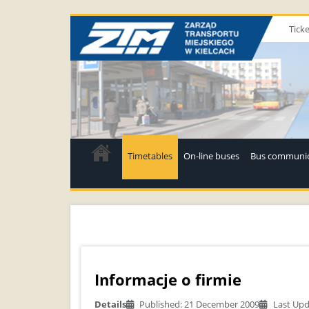
Ticke
Timetables
On-line buses
Bus communic
Informacje o firmie
Details
Published: 21 December 2009
Last Upd