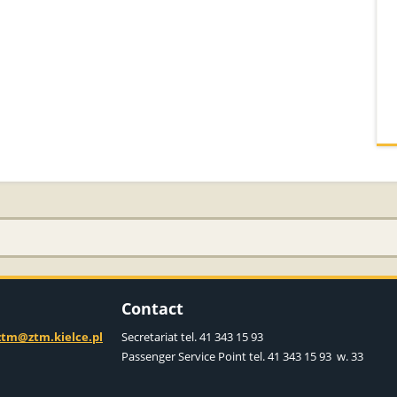
Contact
ztm@ztm.kielce.pl
Secretariat
tel. 41 343 15 93
Passenger Service Point tel. 41 343 15 93 w. 33