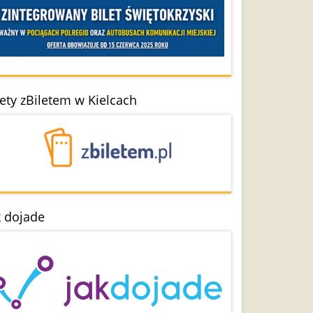
lety zBiletem w Kielcach
k dojade