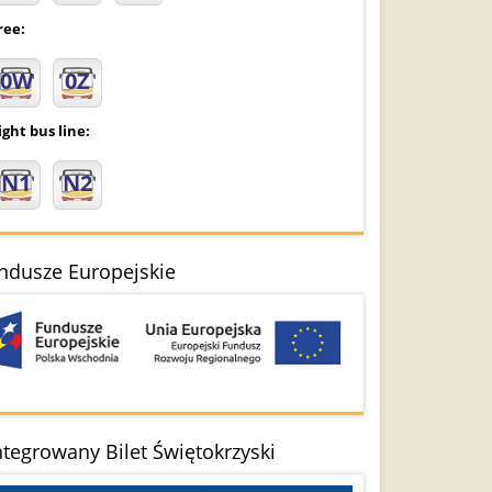
ree:
0W
0Z
ght bus line:
N1
N2
ndusze Europejskie
ntegrowany Bilet Świętokrzyski