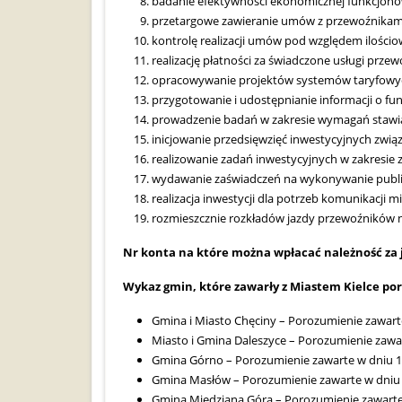
badanie efektywności ekonomicznej funkcjonow
przetargowe zawieranie umów z przewoźnikami
kontrolę realizacji umów pod względem ilości
realizację płatności za świadczone usługi prze
opracowywanie projektów systemów taryfowych o
przygotowanie i udostępnianie informacji o fu
prowadzenie badań w zakresie wymagań stawiany
inicjowanie przedsięwzięć inwestycyjnych zwią
realizowanie zadań inwestycyjnych w zakresie
wydawanie zaświadczeń na wykonywanie publi
realizacja inwestycji dla potrzeb komunikacji mi
rozmieszcznie rozkładów jazdy przewoźników n
Nr konta na które można wpłacać należność za ja
Wykaz gmin, które
zawarły z Miastem Kielce por
Gmina i Miasto Chęciny – Porozumienie zawarte
Miasto i Gmina Daleszyce – Porozumienie zawar
Gmina Górno – Porozumienie zawarte w dniu 1 
Gmina Masłów – Porozumienie zawarte w dniu 
Gmina Miedziana Góra – Porozumienie zawarte 