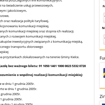
ania poszczególnych linii komunikacyjnych,
 na świadczenie usług przewozowych,
F
owym i jakościowym,
wozowe,
raz realizacja polityki taryfowej,
nkcjonowaniu komunikacji miejskiej,
Ni
ch komunikacji miejskiej oraz stopnia ich realizacji,
zanych z rozwojem komunikacji miejskiej,
 zakupów inwestycyjnych związanych z komunikacją miejską,
cznego transportu zbiorowego
ejskiej
a przystankach zlokalizowanych na terenie Gminy Kielce.
Fu
zdę bez ważnego biletu: 91 1050 1461 1000 0023 5332 0720
ozumienie o wspólnej realizacji komunikacji miejskiej:
 w dniu 1 grudnia 2005r.
te w dniu 1 grudnia 2005r.
grudnia 2005r.
Zi
1 grudnia 2005r.
w dniu 1 grudnia 2005r.