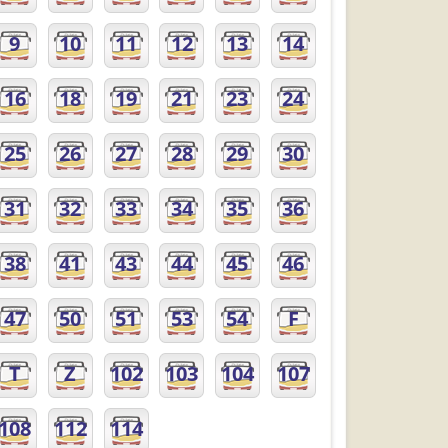
9
10
11
12
13
14
16
18
19
21
23
24
25
26
27
28
29
30
31
32
33
34
35
36
38
41
43
44
45
46
47
50
51
53
54
F
T
Z
102
103
104
107
108
112
114