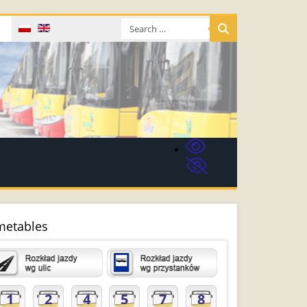
Select your language
metables
1
2
4
5
7
8