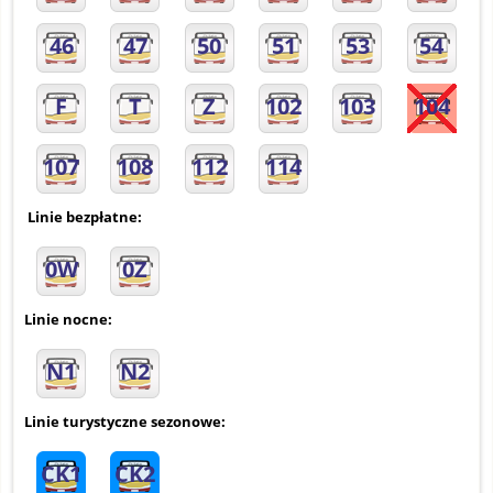
46
47
50
51
53
54
F
T
Z
102
103
104
107
108
112
114
Linie bezpłatne:
0W
0Z
Linie nocne:
N1
N2
Linie turystyczne sezonowe:
CK1
CK2