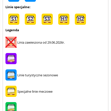
Linie specjalne:
S1
S2
S3
H1
H2
Legenda
Linia zawieszona od 29.06.2026r.
Linie turystyczne sezonowe
Specjalne linie meczowe