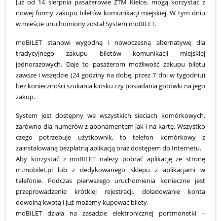
Już od 14 sierpnia pasażerowie ZTM Kielce, mogą korzystać z
nowej formy zakupu biletów komunikacji miejskiej. W tym dniu
w mieście uruchomiony został System moBILET.
moBILET stanowi wygodną i nowoczesną alternatywę dla
tradycyjnego zakupu biletów komunikacji miejskiej
jednorazowych. Daje to pasażerom możliwość zakupu biletu
zawsze i wszędzie (24 godziny na dobę, przez 7 dni w tygodniu)
bez konieczności szukania kiosku czy posiadania gotówki na jego
zakup.
System jest dostępny we wszystkich sieciach komórkowych,
zarówno dla numerów z abonamentem jak i na kartę. Wszystko
czego potrzebuje użytkownik, to telefon komórkowy z
zainstalowaną bezpłatną aplikacją oraz dostępem do Internetu.
Aby korzystać z moBILET należy pobrać aplikację ze stronę
m.mobilet.pl lub z dedykowanego sklepu z aplikacjami w
telefonie. Podczas pierwszego uruchomienia konieczne jest
przeprowadzenie krótkiej rejestracji, doładowanie konta
dowolną kwotą i już możemy kupować bilety.
moBILET działa na zasadzie elektronicznej portmonetki –