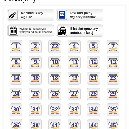
1
2
Z2
4
5
7
8
9
10
11
12
13
14
16
18
19
21
23
24
25
26
27
28
29
30
31
32
33
34
35
36
38
41
43
44
45