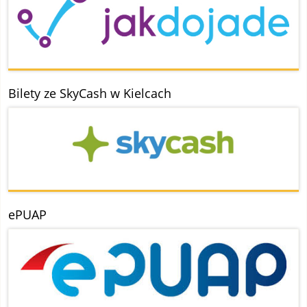
Bilety ze SkyCash w Kielcach
ePUAP