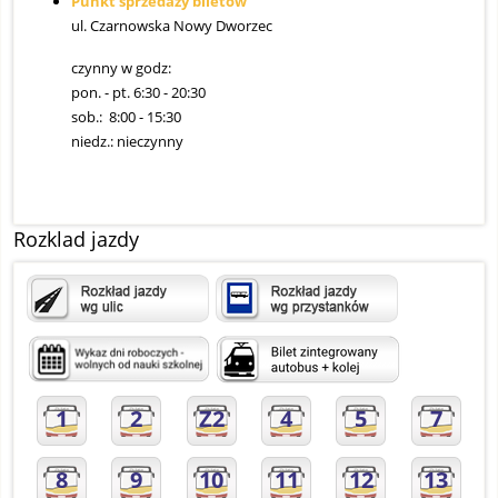
Punkt sprzedaży biletów
ul. Czarnowska Nowy Dworzec
czynny w godz:
pon. - pt. 6:30 - 20:30
sob.: 8:00 - 15:30
niedz.: nieczynny
Rozklad jazdy
1
2
Z2
4
5
7
8
9
10
11
12
13