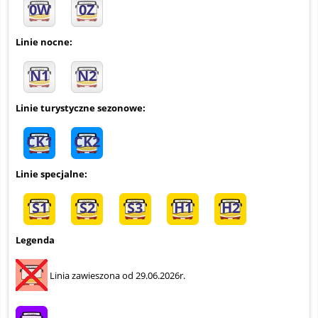
0W
0Z
Linie nocne:
N1
N2
Linie turystyczne sezonowe:
CK1
CK2
Linie specjalne:
S1
S2
S3
H1
H2
Legenda
Linia zawieszona od 29.06.2026r.