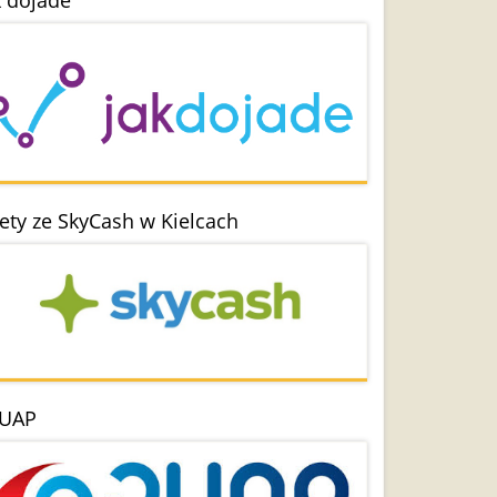
k dojade
lety ze SkyCash w Kielcach
UAP