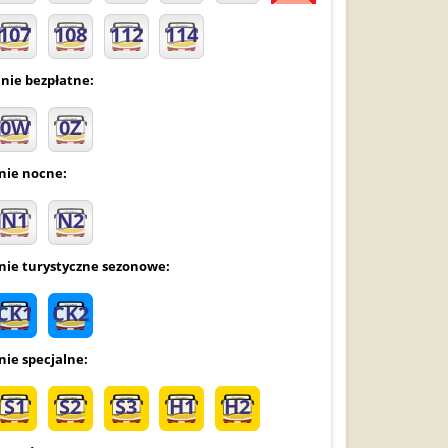
107
108
112
114
inie bezpłatne:
0W
0Z
inie nocne:
N1
N2
inie turystyczne sezonowe:
CK1
CK2
nie specjalne:
S1
S2
S3
H1
H2