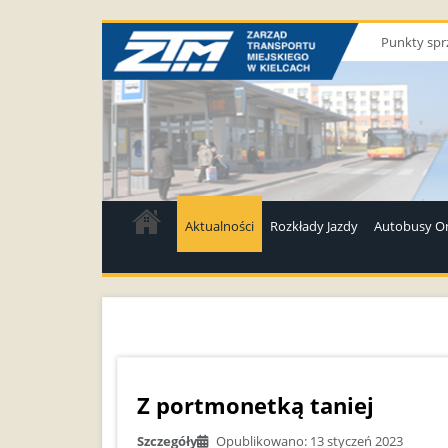
Punkty spr
Aktualności
Rozkłady Jazdy
Autobusy On
Z portmonetką taniej
Szczegóły
Opublikowano: 13 styczeń 2023