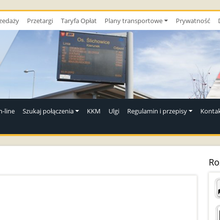
zedaży
Przetargi
Taryfa Opłat
Plany transportowe
Prywatność
-line
Szukaj połączenia
KKM
Ulgi
Regulamin i przepisy
Konta
Ro