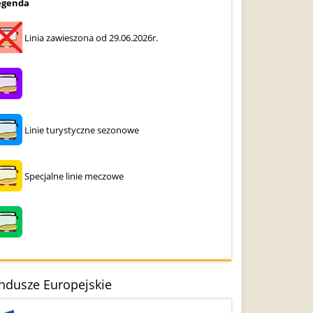
egenda
Linia zawieszona od 29.06.2026r.
Linie turystyczne sezonowe
Specjalne linie meczowe
ndusze Europejskie