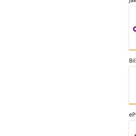
Ja
Bi
eP