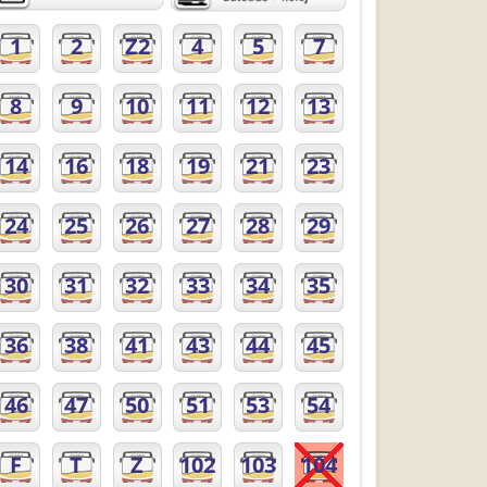
1
2
Z2
4
5
7
8
9
10
11
12
13
14
16
18
19
21
23
24
25
26
27
28
29
30
31
32
33
34
35
36
38
41
43
44
45
46
47
50
51
53
54
F
T
Z
102
103
104