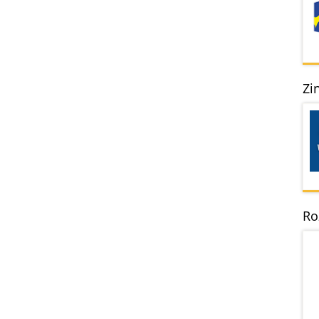
Zi
Ro