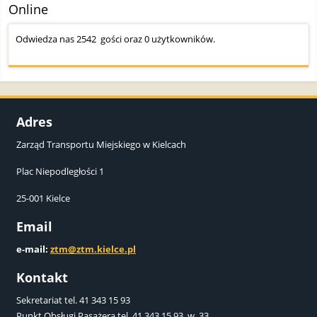
Online
Odwiedza nas 2542 gości oraz 0 użytkowników.
Adres
Zarząd Transportu Miejskiego w Kielcach
Plac Niepodległości 1
25-001 Kielce
Email
e-mail:
ztm@ztm.kielce.pl
Kontakt
Sekretariat tel. 41 343 15 93
Punkt Obsługi Pasażera tel. 41 343 15 93 w. 33