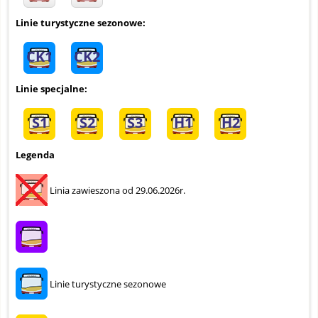
Linie turystyczne sezonowe:
CK1
CK2
Linie specjalne:
S1
S2
S3
H1
H2
Legenda
Linia zawieszona od 29.06.2026r.
Linie turystyczne sezonowe