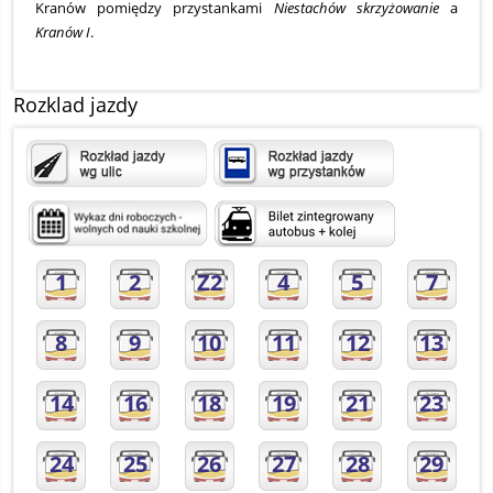
Kranów pomiędzy przystankami
Niestachów skrzyżowanie
a
Kranów I
.
Rozklad jazdy
1
2
Z2
4
5
7
8
9
10
11
12
13
14
16
18
19
21
23
24
25
26
27
28
29