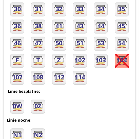
30
31
32
33
34
35
36
38
41
43
44
45
46
47
50
51
53
54
F
T
Z
102
103
104
107
108
112
114
Linie bezpłatne:
0W
0Z
Linie nocne:
N1
N2