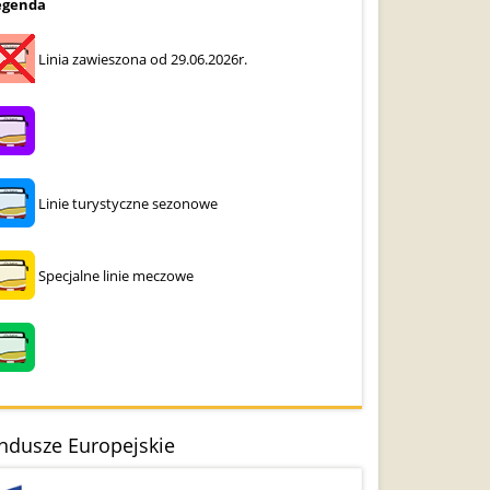
egenda
Linia zawieszona od 29.06.2026r.
Linie turystyczne sezonowe
Specjalne linie meczowe
ndusze Europejskie