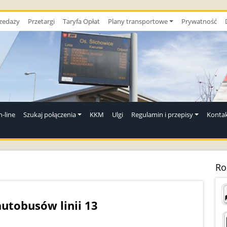
zedaży
Przetargi
Taryfa Opłat
Plany transportowe
Prywatność
-line
Szukaj połączenia
KKM
Ulgi
Regulamin i przepisy
Konta
Ro
utobusów linii 13