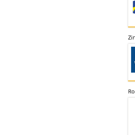
Zi
Ro