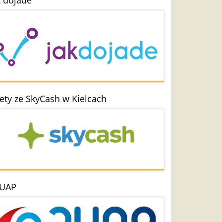
k dojade
lety ze SkyCash w Kielcach
UAP