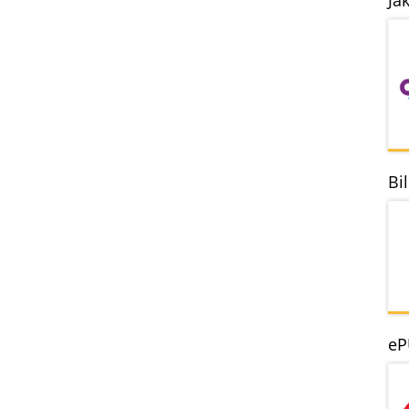
Ja
Bi
eP