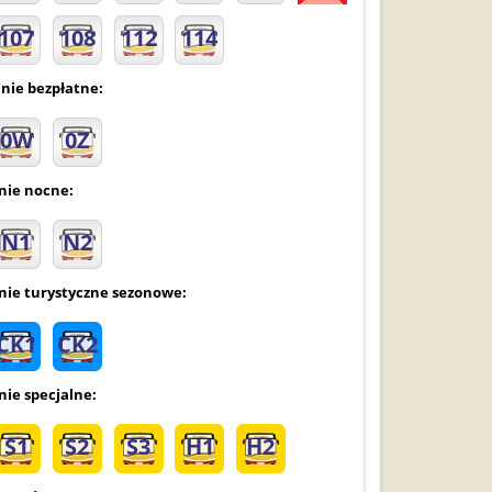
107
108
112
114
inie bezpłatne:
0W
0Z
inie nocne:
N1
N2
inie turystyczne sezonowe:
CK1
CK2
nie specjalne:
S1
S2
S3
H1
H2