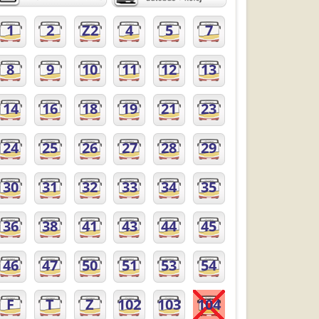
1
2
Z2
4
5
7
8
9
10
11
12
13
14
16
18
19
21
23
24
25
26
27
28
29
30
31
32
33
34
35
36
38
41
43
44
45
46
47
50
51
53
54
F
T
Z
102
103
104