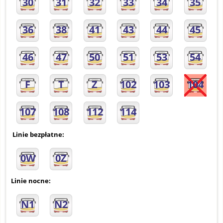
30
31
32
33
34
35
36
38
41
43
44
45
46
47
50
51
53
54
F
T
Z
102
103
104
107
108
112
114
Linie bezpłatne:
0W
0Z
Linie nocne:
N1
N2