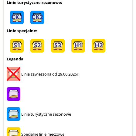
Linie turystyczne sezonowe:
CK1
CK2
Linie specjalne:
S1
S2
S3
H1
H2
Legenda
Linia zawieszona od 29.06.2026r.
Linie turystyczne sezonowe
Specjalne linie meczowe