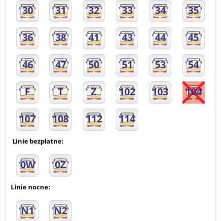
30
31
32
33
34
35
36
38
41
43
44
45
46
47
50
51
53
54
F
T
Z
102
103
104
107
108
112
114
Linie bezpłatne:
0W
0Z
Linie nocne:
N1
N2