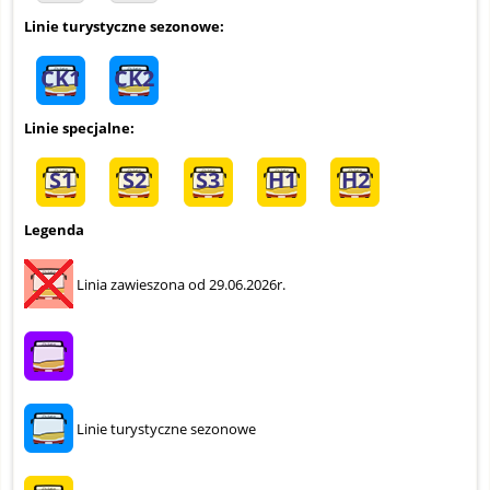
Linie turystyczne sezonowe:
CK1
CK2
Linie specjalne:
S1
S2
S3
H1
H2
Legenda
Linia zawieszona od 29.06.2026r.
Linie turystyczne sezonowe