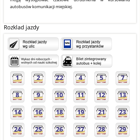
autobusów komunikacji miejskiej.
Rozklad jazdy
1
2
Z2
4
5
7
8
9
10
11
12
13
14
16
18
19
21
23
24
25
26
27
28
29