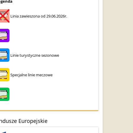
egenda
Linia zawieszona od 29.06.2026r.
Linie turystyczne sezonowe
Specjalne linie meczowe
ndusze Europejskie