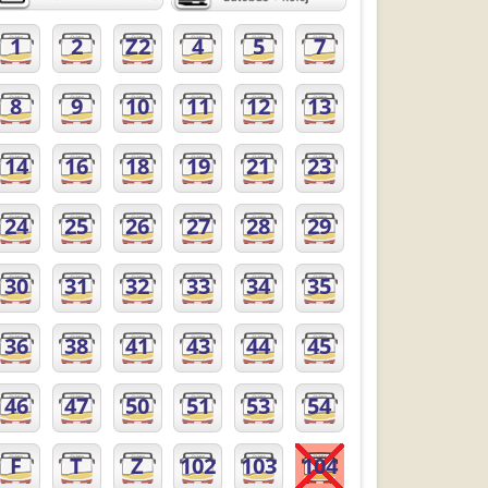
1
2
Z2
4
5
7
8
9
10
11
12
13
14
16
18
19
21
23
24
25
26
27
28
29
30
31
32
33
34
35
36
38
41
43
44
45
46
47
50
51
53
54
F
T
Z
102
103
104