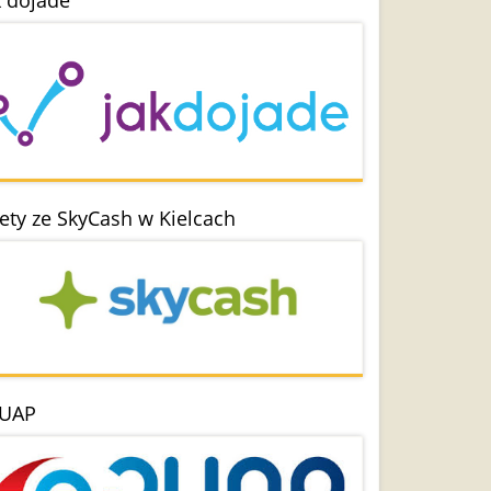
k dojade
lety ze SkyCash w Kielcach
UAP