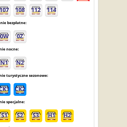
107
108
112
114
inie bezpłatne:
0W
0Z
inie nocne:
N1
N2
inie turystyczne sezonowe:
CK1
CK2
nie specjalne:
S1
S2
S3
H1
H2