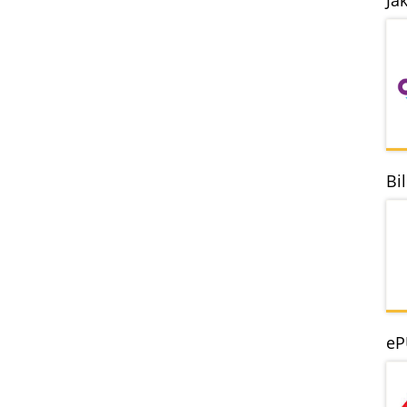
Ja
Bi
eP