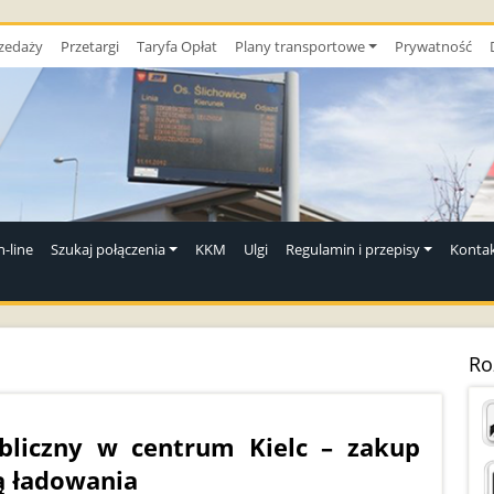
zedaży
Przetargi
Taryfa Opłat
Plany transportowe
Prywatność
-line
Szukaj połączenia
KKM
Ulgi
Regulamin i przepisy
Konta
Ro
bliczny w centrum Kielc – zakup
ą ładowania