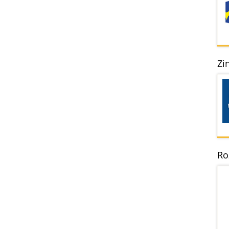
Zi
Ro