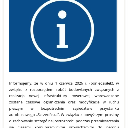
29
Informujemy, że w dniu 1 czerwca 2026 r. (poniedziałek), w
związku z rozpoczęciem robót budowlanych związanych z
realizacją nowej infrastruktury rowerowej, wprowadzone
zostaną czasowe ograniczenia oraz modyfikacje w ruchu
pieszym w bezpośrednim sąsiedztwie przystanku
autobusowego „Szczecińska”. W związku z powyższym prosimy
o zachowanie szczególnej ostrożności podczas przemieszczania
się ciągami komunikacyjnymi prowadzącymi do peronu