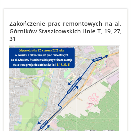
Zakończenie prac remontowych na al.
Górników Staszicowskich linie T, 19, 27,
31
S
O
1
2
Z
1
2