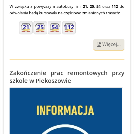
W związku z powyższym autobusy linii
21
,
25
,
54
oraz
112
do
odwołania będą kursowały na częściowo zmienionych trasach:
21
25
54
112
Więcej…
Zakończenie prac remontowych przy
szkole w Piekoszowie
S
O
1
2
Z