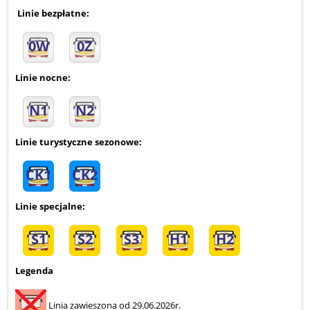
Linie bezpłatne:
0W
0Z
Linie nocne:
N1
N2
Linie turystyczne sezonowe:
CK1
CK2
Linie specjalne:
S1
S2
S3
H1
H2
Legenda
Linia zawieszona od 29.06.2026r.