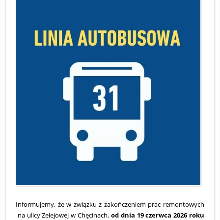
S
O
1
2
Z
2
2
Informujemy, że w związku z zakończeniem prac remontowych
na ulicy Zelejowej w Chęcinach,
od dnia 19 czerwca 2026 roku