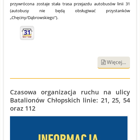
przywrócona zostaje stała trasa przejazdu autobusów linii 31
(autobusy nie będą obsługiwać przystanków
„Chęciny/Dąbrowskiego”).
31
Więcej…
Czasowa organizacja ruchu na ulicy
Batalionów Chłopskich linie: 21, 25, 54
oraz 112
S
O
1