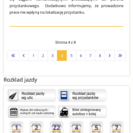
przystankowego. Dodatkowo informujemy, że prowadzone
prace nie wpłyną na lokalizację przystanku.
Strona 4 z 8
1
2
3
4
5
6
7
8
Rozklad jazdy
1
2
Z2
4
5
7