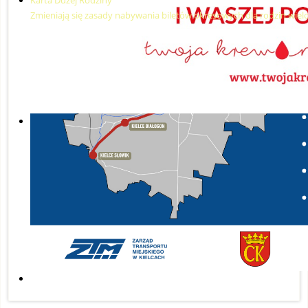
Zmieniają się zasady nabywania biletów okresowych dla rodzin wiel