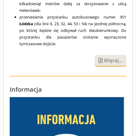
kilkadziesiąt metrów dalej za skrzyżowanie z ulicą
Helenówek;
przeniesienie przystanku autobusowego numer 951
Łódzka
(dla linii 9, 23, 32, 44, 53 i 54) na jezdnię północną,
po której będzie się odbywał ruch dwukierunkowy. Do
przystanku dla pasażerów zostanie wyznaczone
tymczasowe dojście.
Więcej…
Informacja
S
O
2
Z