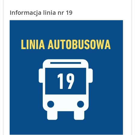
Informacja linia nr 19
S
O
1
2
Z
29