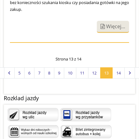
bez konieczności szukania kiosku czy posiadania gotówki na jego
zakup.
Więcej…
Strona 13 z 14
5
6
7
8
9
10
11
12
13
14
Rozklad jazdy