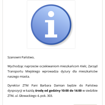
S
O
2
2
Szanowni Państwo,
Wychodząc naprzeciw oczekiwaniom mieszkańcom Kielc, Zarząd
Transportu Miejskiego wprowadza dyżury dla mieszkańców
naszego miasta.
Dyrektor ZTM Pani Barbara Damian będzie do Państwa
dyspozycji w każdą
środę od godziny 10:00 do 14:00
w siedzibie
ZTM, ul. Głowackiego 4, pok. 303.