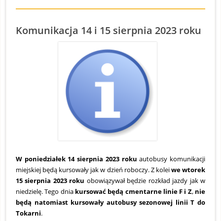
Komunikacja 14 i 15 sierpnia 2023 roku
S
O
0
2
W poniedziałek 14 sierpnia 2023 roku
autobusy komunikacji
miejskiej będą kursowały jak w dzień roboczy. Z kolei
we wtorek
15 sierpnia 2023 roku
obowiązywał będzie rozkład jazdy jak w
niedzielę. Tego dnia
kursować będą cmentarne linie F i Z
,
nie
będą natomiast kursowały autobusy sezonowej linii T do
Tokarni
.