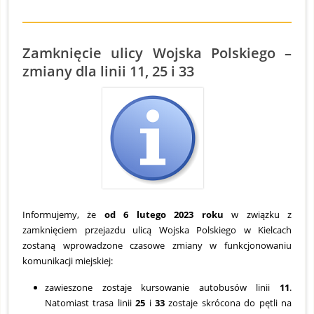
Zamknięcie ulicy Wojska Polskiego –
zmiany dla linii 11, 25 i 33
S
O
3
2
Informujemy, że
od 6 lutego 2023 roku
w związku z
zamknięciem przejazdu ulicą Wojska Polskiego w Kielcach
zostaną wprowadzone czasowe zmiany w funkcjonowaniu
komunikacji miejskiej:
zawieszone zostaje kursowanie autobusów linii
11
.
Natomiast trasa linii
25
i
33
zostaje skrócona do pętli na