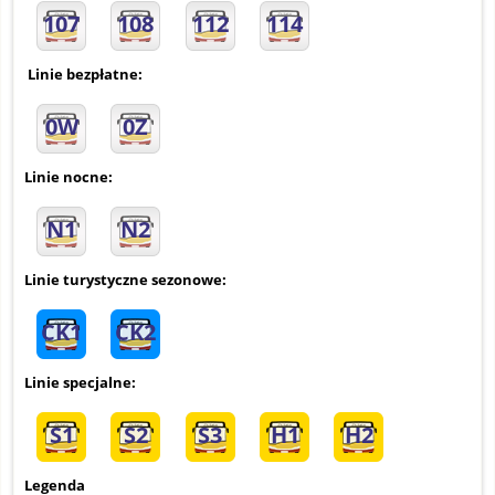
107
108
112
114
Linie bezpłatne:
0W
0Z
Linie nocne:
N1
N2
Linie turystyczne sezonowe:
CK1
CK2
Linie specjalne:
S1
S2
S3
H1
H2
Legenda