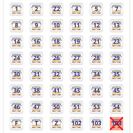
1
2
Z2
4
5
7
8
9
10
11
12
13
14
16
18
19
21
23
24
25
26
27
28
29
30
31
32
33
34
35
36
38
41
43
44
45
46
47
50
51
53
54
F
T
Z
102
103
104