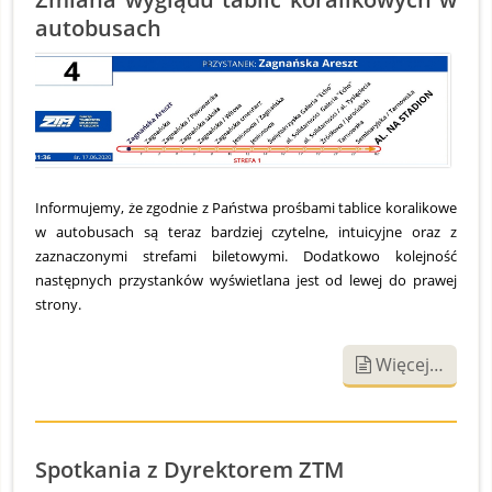
autobusach
S
O
1
2
Informujemy, że zgodnie z Państwa prośbami tablice koralikowe
w autobusach są teraz bardziej czytelne, intuicyjne oraz z
zaznaczonymi strefami biletowymi. Dodatkowo kolejność
następnych przystanków wyświetlana jest od lewej do prawej
strony.
Więcej…
Spotkania z Dyrektorem ZTM